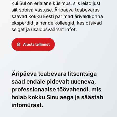
Kui Sul on erialane küsimus, siis leiad just 
siit sobiva vastuse. Äripäeva teabevaras 
saavad kokku Eesti parimad ärivaldkonna 
eksperdid ja nende kolleegid, kes otsivad 
selget ja usaldusväärset infot. 
Alusta tellimist
Äripäeva teabevara litsentsiga 
saad endale pidevalt uueneva, 
professionaalse töövahendi, mis 
hoiab kokku Sinu aega ja säästab 
infomürast.