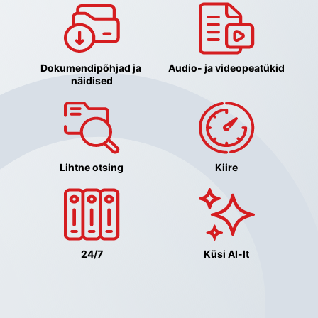
Dokumendipõhjad ja 
Audio- ja videopeatükid
näidised
Lihtne otsing
Kiire
24/7
Küsi AI-lt