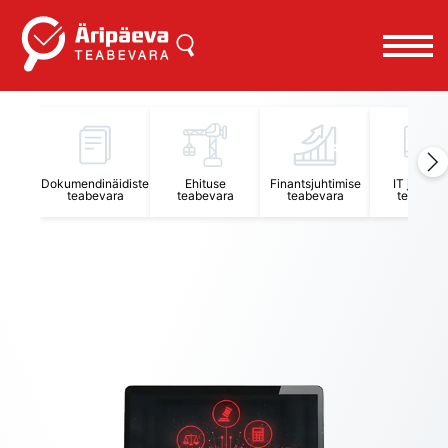
Äripäeva Teabevara ja Nõuandekeskus
Dokumendinäidiste
Ehituse
Finantsjuhtimise
IT juhtimi
teabevara
teabevara
teabevara
teabevar