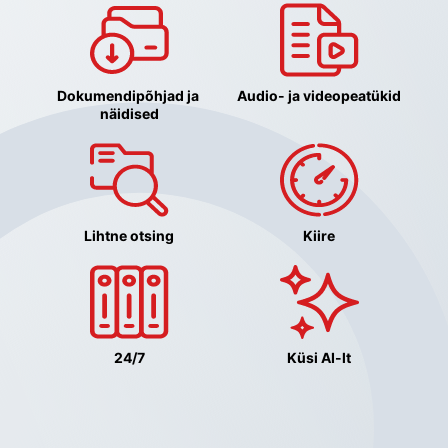
Dokumendipõhjad ja 
Audio- ja videopeatükid
näidised
Lihtne otsing
Kiire
24/7
Küsi AI-lt