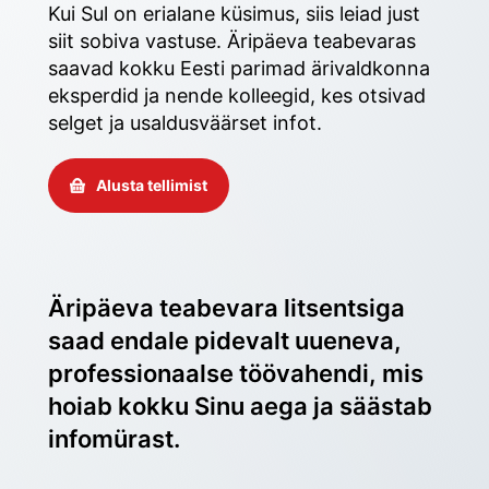
Kui Sul on erialane küsimus, siis leiad just 
siit sobiva vastuse. Äripäeva teabevaras 
saavad kokku Eesti parimad ärivaldkonna 
eksperdid ja nende kolleegid, kes otsivad 
selget ja usaldusväärset infot. 
Alusta tellimist
Äripäeva teabevara litsentsiga 
saad endale pidevalt uueneva, 
professionaalse töövahendi, mis 
hoiab kokku Sinu aega ja säästab 
infomürast.