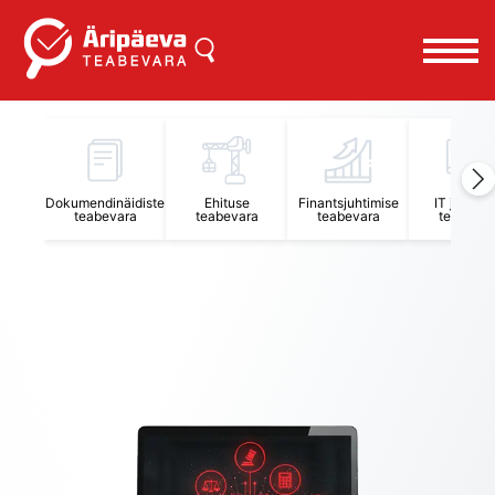
Äripäeva Teabevara ja Nõuandekeskus
Dokumendinäidiste
Ehituse
Finantsjuhtimise
IT juhtimi
teabevara
teabevara
teabevara
teabevar