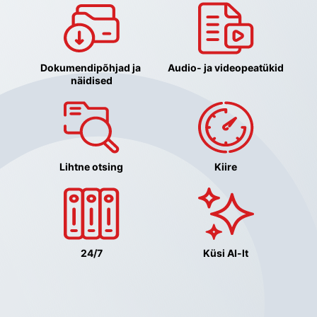
Dokumendipõhjad ja 
Audio- ja videopeatükid
näidised
Lihtne otsing
Kiire
24/7
Küsi AI-lt