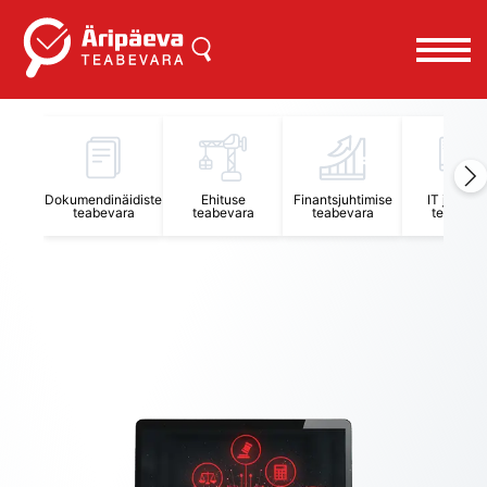
Äripäeva Teabevara ja Nõuandekeskus
Dokumendinäidiste
Ehituse
Finantsjuhtimise
IT juhtimi
teabevara
teabevara
teabevara
teabevar