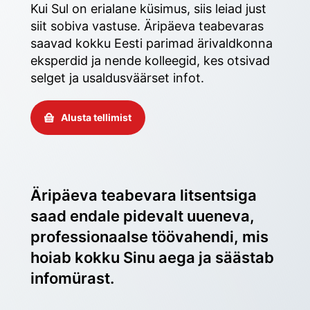
Kui Sul on erialane küsimus, siis leiad just 
siit sobiva vastuse. Äripäeva teabevaras 
saavad kokku Eesti parimad ärivaldkonna 
eksperdid ja nende kolleegid, kes otsivad 
selget ja usaldusväärset infot. 
Alusta tellimist
Äripäeva teabevara litsentsiga 
saad endale pidevalt uueneva, 
professionaalse töövahendi, mis 
hoiab kokku Sinu aega ja säästab 
infomürast.