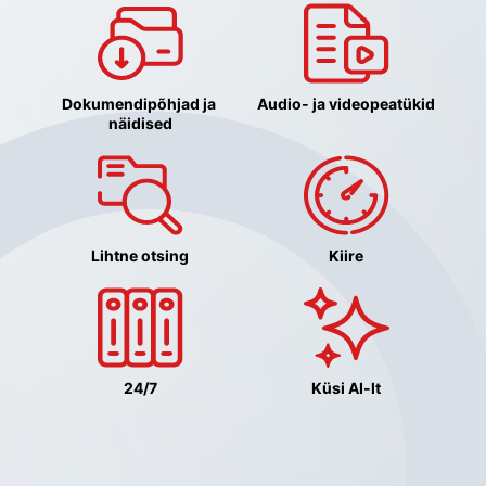
Dokumendipõhjad ja 
Audio- ja videopeatükid
näidised
Lihtne otsing
Kiire
24/7
Küsi AI-lt