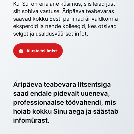
Kui Sul on erialane küsimus, siis leiad just 
siit sobiva vastuse. Äripäeva teabevaras 
saavad kokku Eesti parimad ärivaldkonna 
eksperdid ja nende kolleegid, kes otsivad 
selget ja usaldusväärset infot. 
Alusta tellimist
Äripäeva teabevara litsentsiga 
saad endale pidevalt uueneva, 
professionaalse töövahendi, mis 
hoiab kokku Sinu aega ja säästab 
infomürast.