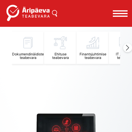
Äripäeva Teabevara ja Nõuandekeskus
Dokumendinäidiste
Ehituse
Finantsjuhtimise
IT juhtimi
teabevara
teabevara
teabevara
teabevar