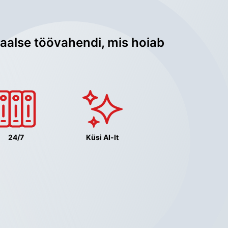
aalse töövahendi, mis hoiab 
24/7
Küsi AI-lt