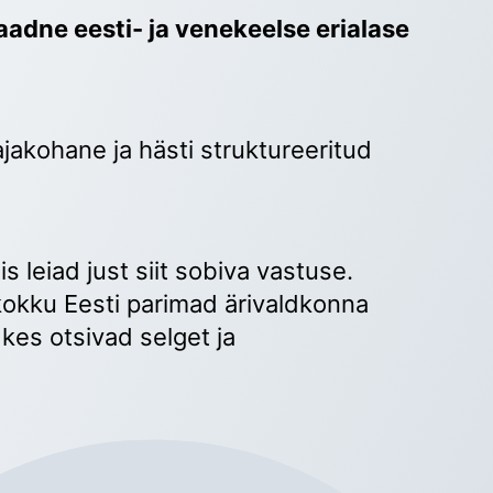
adne eesti- ja venekeelse erialase 
ajakohane ja hästi struktureeritud 
 
s leiad just siit sobiva vastuse. 
okku Eesti parimad ärivaldkonna 
kes otsivad selget ja 