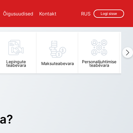
Õigusuudised
Kontakt
RUS
Logi sisse
Lepingute
Personalijuhtimise
Raam
Maksuteabevara
teabevara
teabevara
t
ra?