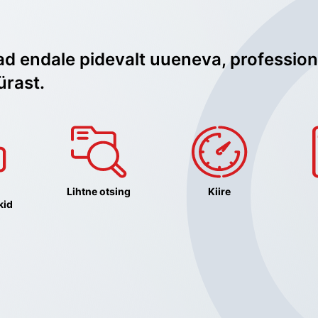
ad endale pidevalt uueneva, profession
ürast.
Lihtne otsing
Kiire
kid