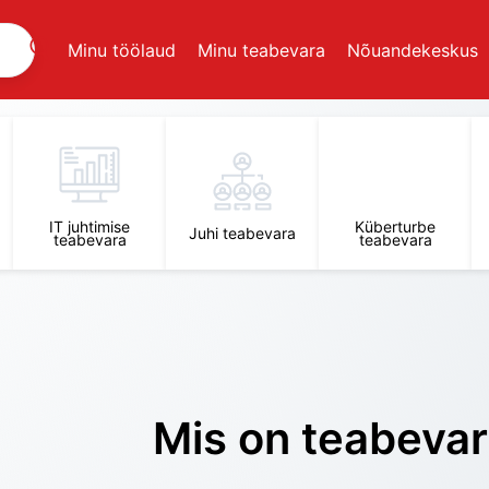
Minu töölaud
Minu teabevara
Nõuandekeskus
IT juhtimise
Küberturbe
Juhi teabevara
teabevara
teabevara
Mis on teabeva