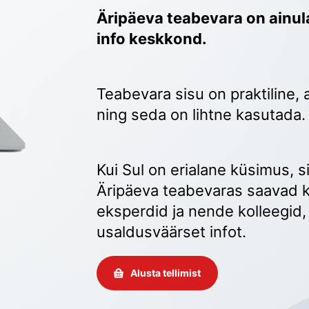
Äripäeva teabevara on ainula
info keskkond.
Teabevara sisu on praktiline, 
ning seda on lihtne kasutada.
Kui Sul on erialane küsimus, sii
Äripäeva teabevaras saavad k
eksperdid ja nende kolleegid, 
usaldusväärset infot. 
Alusta tellimist