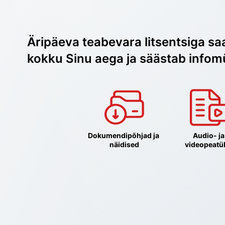
Äripäeva teabevara litsentsiga sa
kokku Sinu aega ja säästab infom
Dokumendipõhjad ja 
Audio- ja 
näidised
videopeatü