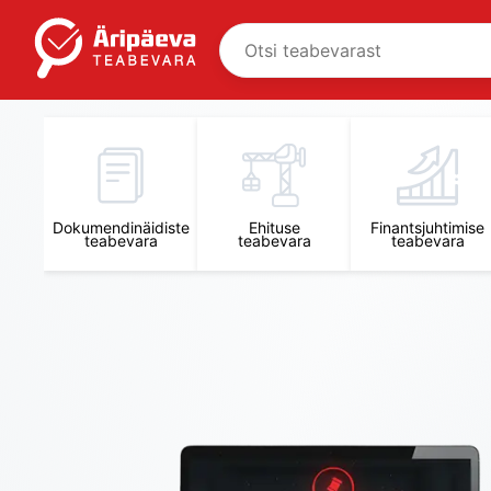
Äripäeva Teabevara ja Nõuandekeskus
Dokumendinäidiste
Ehituse
Finantsjuhtimise
teabevara
teabevara
teabevara