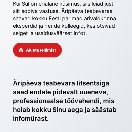
Kui Sul on erialane küsimus, siis leiad just 
siit sobiva vastuse. Äripäeva teabevaras 
saavad kokku Eesti parimad ärivaldkonna 
eksperdid ja nende kolleegid, kes otsivad 
selget ja usaldusväärset infot. 
Alusta tellimist
Äripäeva teabevara litsentsiga 
saad endale pidevalt uueneva, 
professionaalse töövahendi, mis 
hoiab kokku Sinu aega ja säästab 
infomürast.