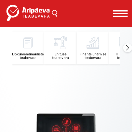
Äripäeva Teabevara ja Nõuandekeskus
Dokumendinäidiste
Ehituse
Finantsjuhtimise
IT juhtimi
teabevara
teabevara
teabevara
teabevar