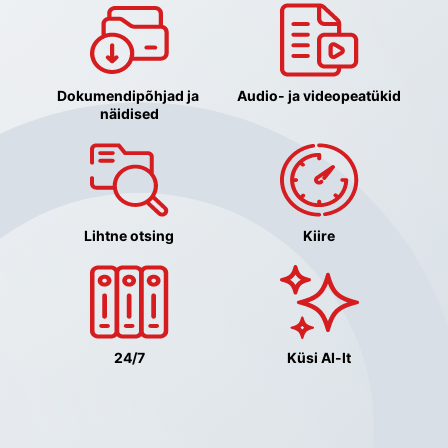
Dokumendipõhjad ja 
Audio- ja videopeatükid
näidised
Lihtne otsing
Kiire
24/7
Küsi AI-lt