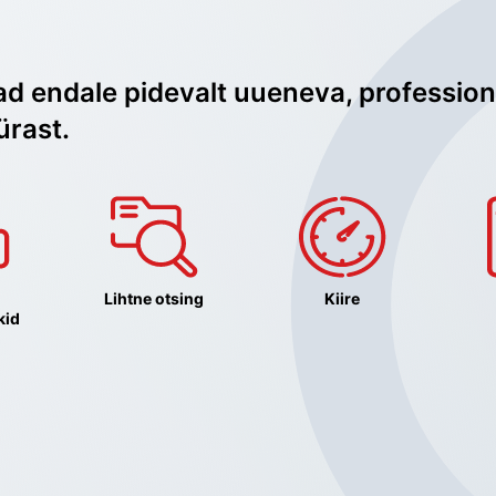
ad endale pidevalt uueneva, profession
ürast.
Lihtne otsing
Kiire
kid