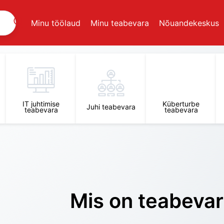
Minu töölaud
Minu teabevara
Nõuandekeskus
IT juhtimise
Küberturbe
Juhi teabevara
teabevara
teabevara
Mis on teabeva