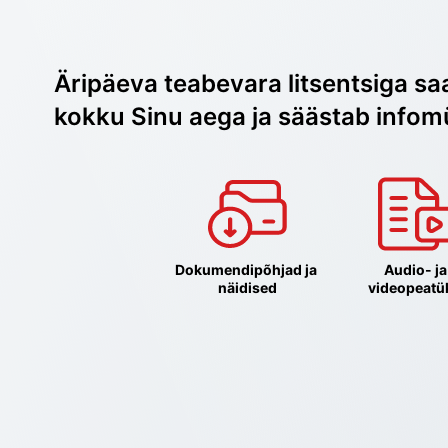
Äripäeva teabevara litsentsiga sa
kokku Sinu aega ja säästab infom
Dokumendipõhjad ja 
Audio- ja 
näidised
videopeatü