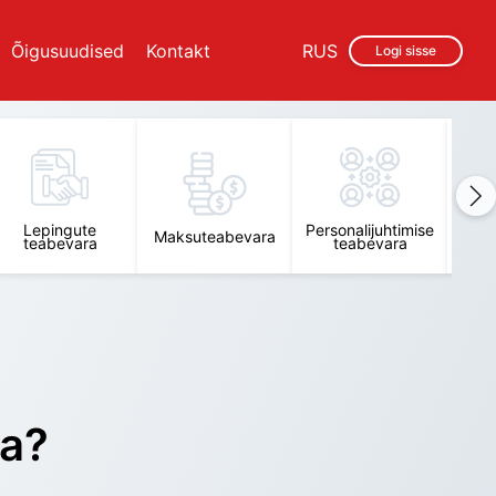
Õigusuudised
Kontakt
RUS
Logi sisse
Lepingute
Personalijuhtimise
Raam
Maksuteabevara
teabevara
teabevara
t
ra?