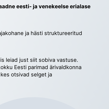
adne eesti- ja venekeelse erialase 
ajakohane ja hästi struktureeritud 
 
s leiad just siit sobiva vastuse. 
okku Eesti parimad ärivaldkonna 
kes otsivad selget ja 