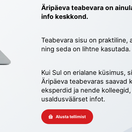
Äripäeva teabevara on ainula
info keskkond.
Teabevara sisu on praktiline, 
ning seda on lihtne kasutada.
Kui Sul on erialane küsimus, sii
Äripäeva teabevaras saavad k
eksperdid ja nende kolleegid, 
usaldusväärset infot. 
Alusta tellimist