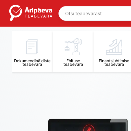
Äripäeva Teabevara ja Nõuandekeskus
Dokumendinäidiste
Ehituse
Finantsjuhtimise
teabevara
teabevara
teabevara