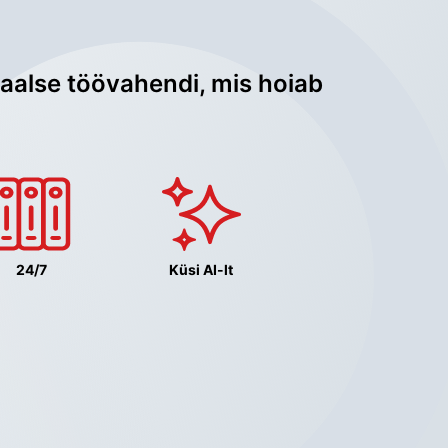
aalse töövahendi, mis hoiab 
24/7
Küsi AI-lt