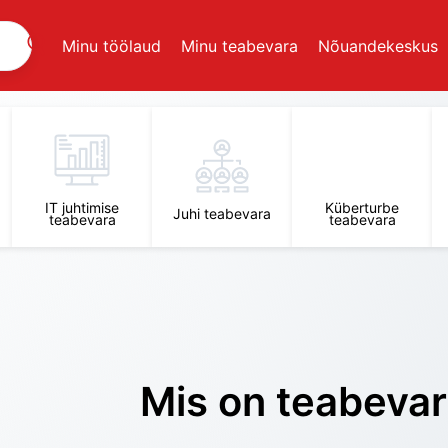
Minu töölaud
Minu teabevara
Nõuandekeskus
IT juhtimise
Küberturbe
Juhi teabevara
teabevara
teabevara
Mis on teabeva