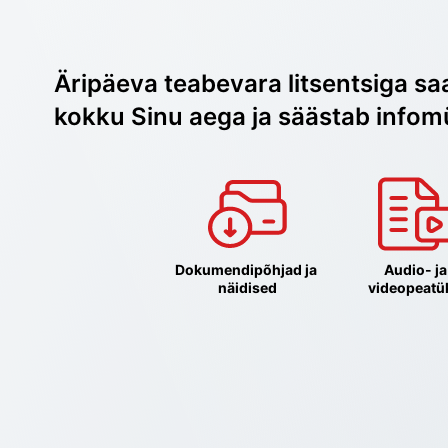
Äripäeva teabevara litsentsiga sa
kokku Sinu aega ja säästab infom
Dokumendipõhjad ja 
Audio- ja 
näidised
videopeatü