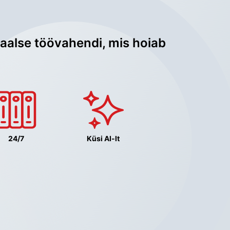
aalse töövahendi, mis hoiab 
24/7
Küsi AI-lt