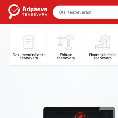
Äripäeva Teabevara ja Nõuandekeskus
Dokumendinäidiste
Ehituse
Finantsjuhtimise
teabevara
teabevara
teabevara