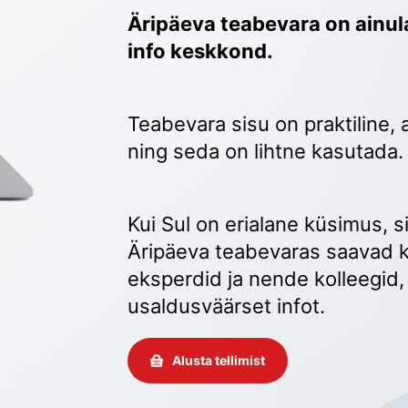
Äripäeva teabevara on ainula
info keskkond.
Teabevara sisu on praktiline, 
ning seda on lihtne kasutada.
Kui Sul on erialane küsimus, sii
Äripäeva teabevaras saavad k
eksperdid ja nende kolleegid, 
usaldusväärset infot. 
Alusta tellimist