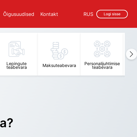
Õigusuudised
Kontakt
RUS
Logi sisse
Lepingute
Personalijuhtimise
Raam
Maksuteabevara
teabevara
teabevara
t
ra?