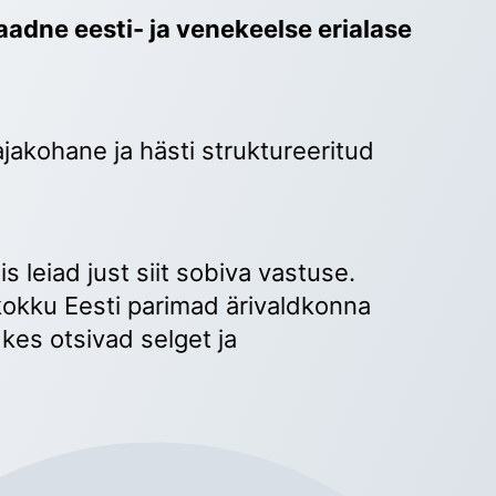
adne eesti- ja venekeelse erialase 
ajakohane ja hästi struktureeritud 
 
s leiad just siit sobiva vastuse. 
okku Eesti parimad ärivaldkonna 
kes otsivad selget ja 