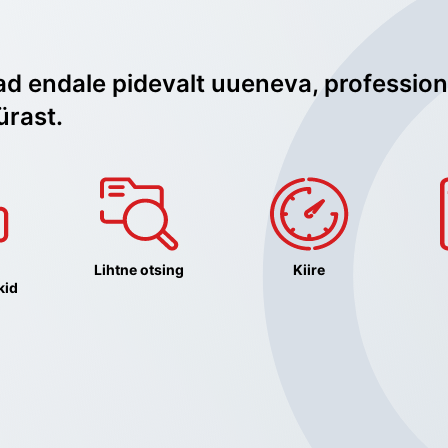
ad endale pidevalt uueneva, profession
ürast.
Lihtne otsing
Kiire
kid