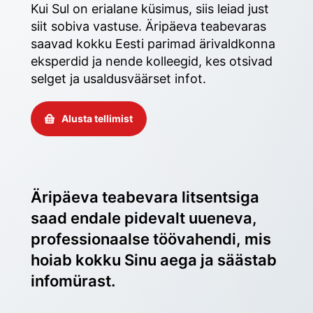
Kui Sul on erialane küsimus, siis leiad just 
siit sobiva vastuse. Äripäeva teabevaras 
saavad kokku Eesti parimad ärivaldkonna 
eksperdid ja nende kolleegid, kes otsivad 
selget ja usaldusväärset infot. 
Alusta tellimist
Äripäeva teabevara litsentsiga 
saad endale pidevalt uueneva, 
professionaalse töövahendi, mis 
hoiab kokku Sinu aega ja säästab 
infomürast.