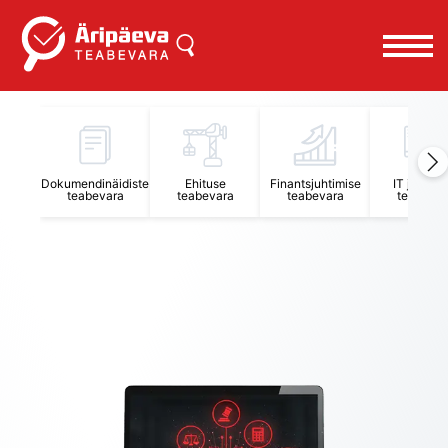
Äripäeva Teabevara ja Nõuandekeskus
Dokumendinäidiste
Ehituse
Finantsjuhtimise
IT juhtimi
teabevara
teabevara
teabevara
teabevar