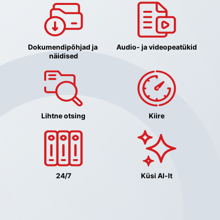
Dokumendipõhjad ja 
Audio- ja videopeatükid
näidised
Lihtne otsing
Kiire
24/7
Küsi AI-lt