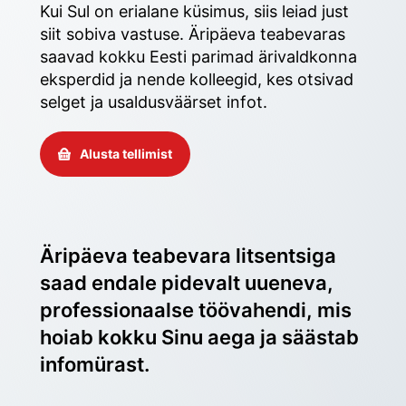
Kui Sul on erialane küsimus, siis leiad just 
siit sobiva vastuse. Äripäeva teabevaras 
saavad kokku Eesti parimad ärivaldkonna 
eksperdid ja nende kolleegid, kes otsivad 
selget ja usaldusväärset infot. 
Alusta tellimist
Äripäeva teabevara litsentsiga 
saad endale pidevalt uueneva, 
professionaalse töövahendi, mis 
hoiab kokku Sinu aega ja säästab 
infomürast.