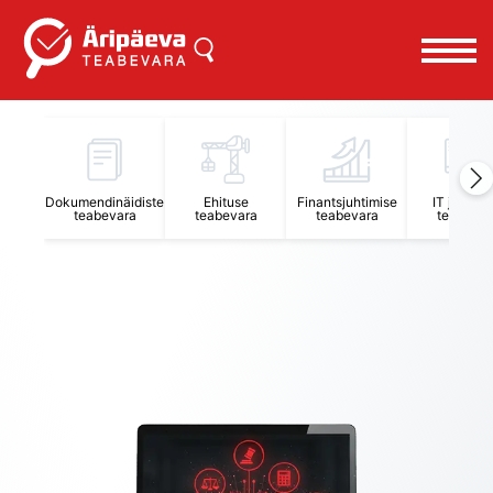
Äripäeva Teabevara ja Nõuandekeskus
Dokumendinäidiste
Ehituse
Finantsjuhtimise
IT juhtimi
teabevara
teabevara
teabevara
teabevar