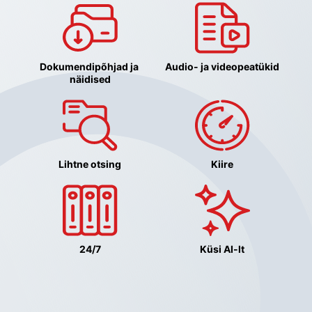
Dokumendipõhjad ja 
Audio- ja videopeatükid
näidised
Lihtne otsing
Kiire
24/7
Küsi AI-lt