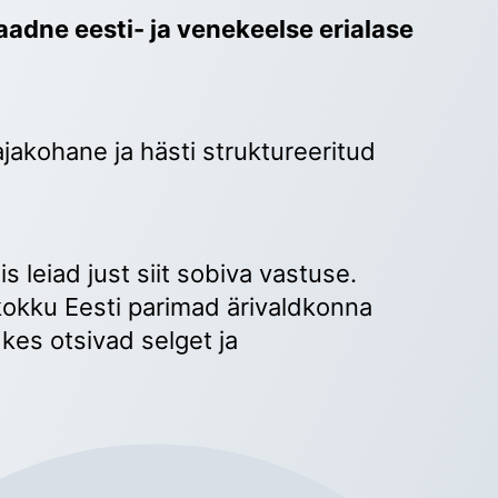
adne eesti- ja venekeelse erialase 
ajakohane ja hästi struktureeritud 
 
s leiad just siit sobiva vastuse. 
okku Eesti parimad ärivaldkonna 
kes otsivad selget ja 