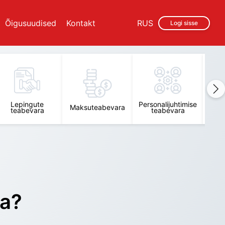
Õigusuudised
Kontakt
RUS
Logi sisse
Lepingute
Personalijuhtimise
Raam
Maksuteabevara
teabevara
teabevara
t
ra?