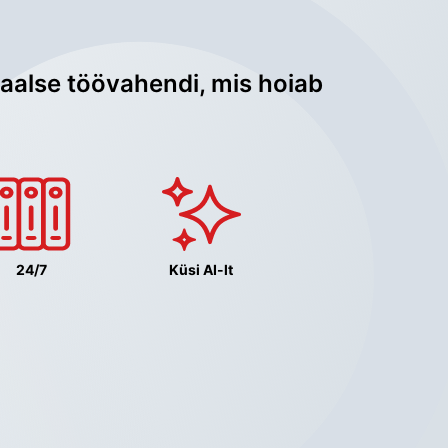
aalse töövahendi, mis hoiab 
24/7
Küsi AI-lt