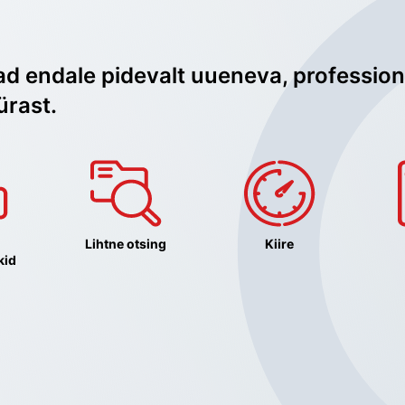
ad endale pidevalt uueneva, profession
ürast.
Lihtne otsing
Kiire
kid