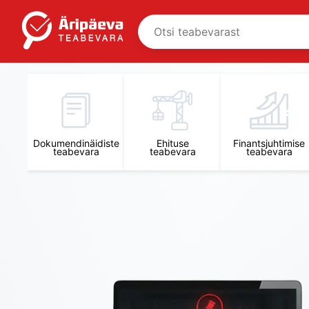
Äripäeva Teabevara ja Nõuandekeskus
Dokumendinäidiste
Ehituse
Finantsjuhtimise
teabevara
teabevara
teabevara