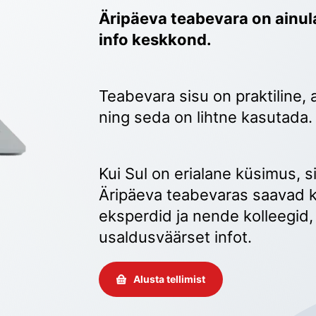
Äripäeva teabevara on ainula
info keskkond.
Teabevara sisu on praktiline, 
ning seda on lihtne kasutada.
Kui Sul on erialane küsimus, sii
Äripäeva teabevaras saavad k
eksperdid ja nende kolleegid, 
usaldusväärset infot. 
Alusta tellimist