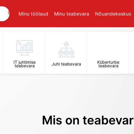
Minu töölaud
Minu teabevara
Nõuandekeskus
IT juhtimise
Küberturbe
Juhi teabevara
teabevara
teabevara
Mis on teabeva