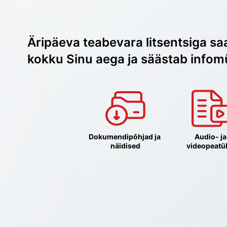
Äripäeva teabevara litsentsiga sa
kokku Sinu aega ja säästab infom
Dokumendipõhjad ja 
Audio- ja 
näidised
videopeatü