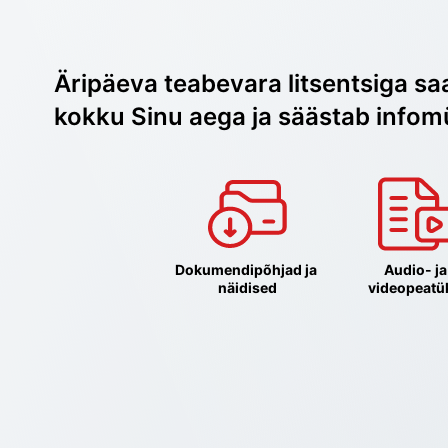
Äripäeva teabevara litsentsiga sa
kokku Sinu aega ja säästab infom
Dokumendipõhjad ja 
Audio- ja 
näidised
videopeatü