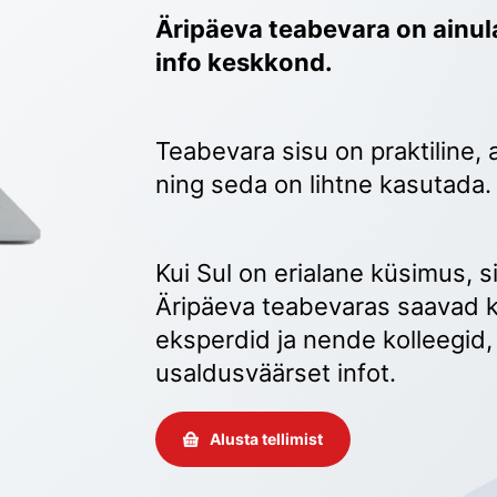
Äripäeva teabevara on ainula
info keskkond.
Teabevara sisu on praktiline, 
ning seda on lihtne kasutada.
Kui Sul on erialane küsimus, sii
Äripäeva teabevaras saavad k
eksperdid ja nende kolleegid, 
usaldusväärset infot. 
Alusta tellimist