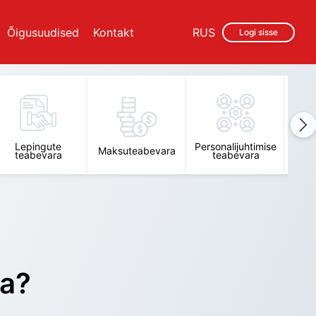
Õigusuudised
Kontakt
RUS
Logi sisse
Lepingute
Personalijuhtimise
Raam
Maksuteabevara
teabevara
teabevara
t
ra?