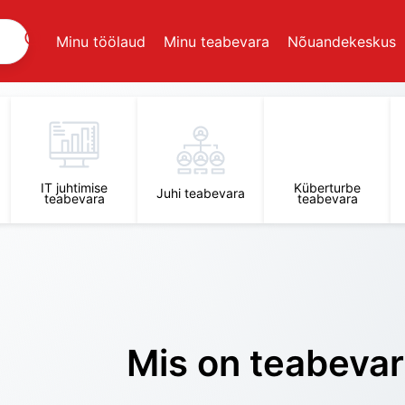
Minu töölaud
Minu teabevara
Nõuandekeskus
IT juhtimise
Küberturbe
Juhi teabevara
teabevara
teabevara
Mis on teabeva