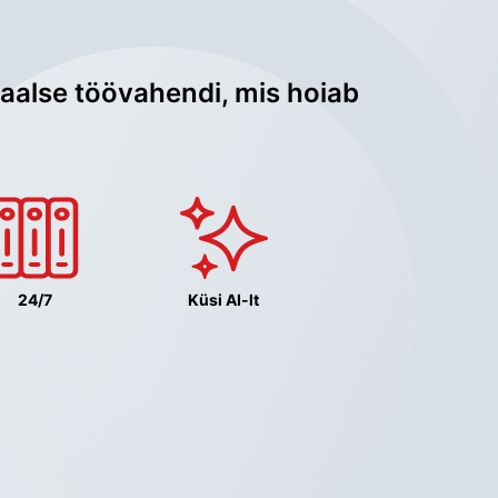
aalse töövahendi, mis hoiab 
24/7
Küsi AI-lt