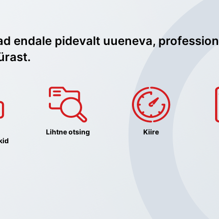
ad endale pidevalt uueneva, profession
ürast.
Lihtne otsing
Kiire
kid