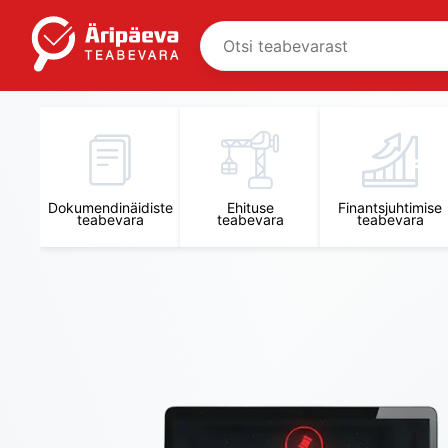
Äripäeva Teabevara ja Nõuandekeskus
Dokumendinäidiste
Ehituse
Finantsjuhtimise
teabevara
teabevara
teabevara