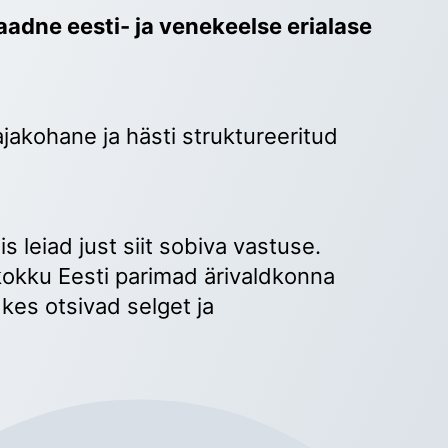
adne eesti- ja venekeelse erialase 
ajakohane ja hästi struktureeritud 
 
s leiad just siit sobiva vastuse. 
okku Eesti parimad ärivaldkonna 
kes otsivad selget ja 