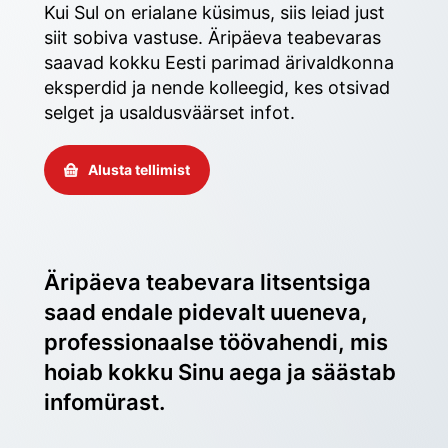
Kui Sul on erialane küsimus, siis leiad just 
siit sobiva vastuse. Äripäeva teabevaras 
saavad kokku Eesti parimad ärivaldkonna 
eksperdid ja nende kolleegid, kes otsivad 
selget ja usaldusväärset infot. 
Alusta tellimist
Äripäeva teabevara litsentsiga 
saad endale pidevalt uueneva, 
professionaalse töövahendi, mis 
hoiab kokku Sinu aega ja säästab 
infomürast.