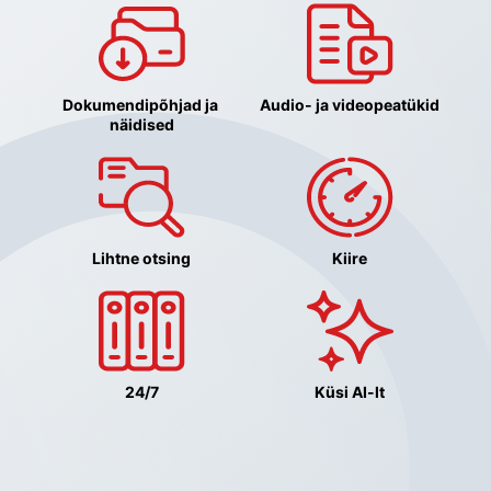
Dokumendipõhjad ja 
Audio- ja videopeatükid
näidised
Lihtne otsing
Kiire
24/7
Küsi AI-lt