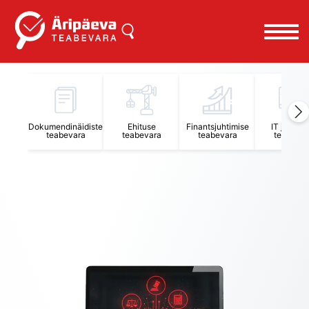
Äripäeva Teabevara ja Nõuandekeskus
Dokumendinäidiste
Ehituse
Finantsjuhtimise
IT juhtimi
teabevara
teabevara
teabevara
teabevar