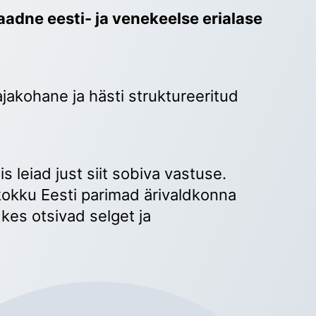
adne eesti- ja venekeelse erialase 
ajakohane ja hästi struktureeritud 
 
s leiad just siit sobiva vastuse. 
okku Eesti parimad ärivaldkonna 
kes otsivad selget ja 