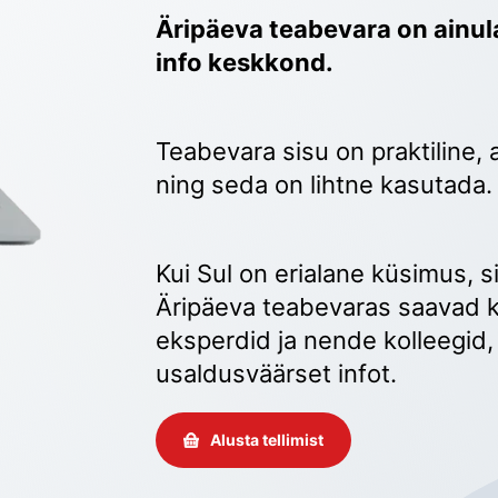
Äripäeva teabevara on ainula
info keskkond.
Teabevara sisu on praktiline, 
ning seda on lihtne kasutada.
Kui Sul on erialane küsimus, sii
Äripäeva teabevaras saavad k
eksperdid ja nende kolleegid, 
usaldusväärset infot. 
Alusta tellimist