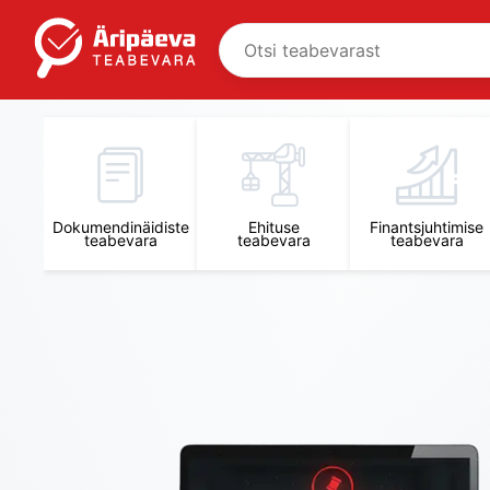
Äripäeva Teabevara ja Nõuandekeskus
Dokumendinäidiste
Ehituse
Finantsjuhtimise
teabevara
teabevara
teabevara