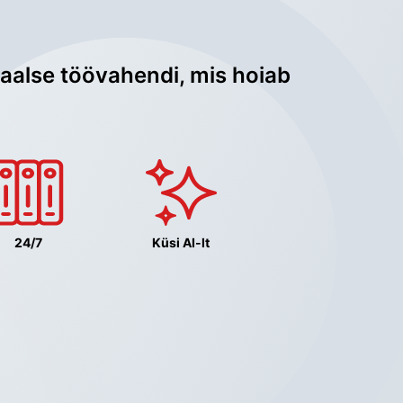
aalse töövahendi, mis hoiab 
24/7
Küsi AI-lt