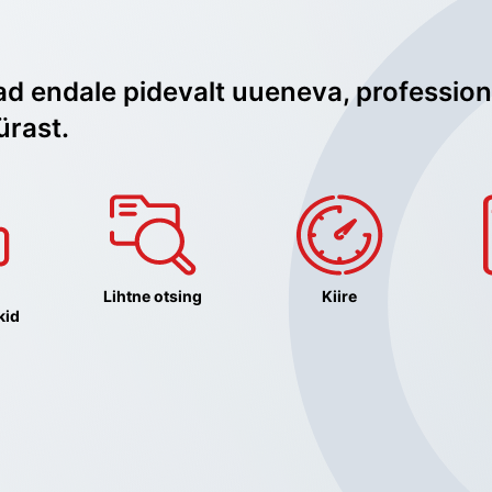
ad endale pidevalt uueneva, profession
ürast.
Lihtne otsing
Kiire
kid