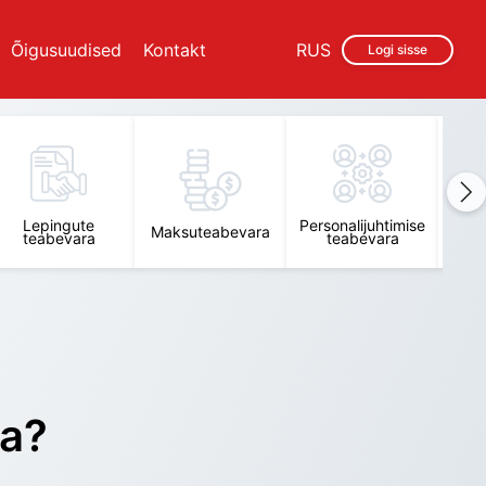
Õigusuudised
Kontakt
RUS
Logi sisse
Lepingute
Personalijuhtimise
Raam
Maksuteabevara
teabevara
teabevara
t
ra?