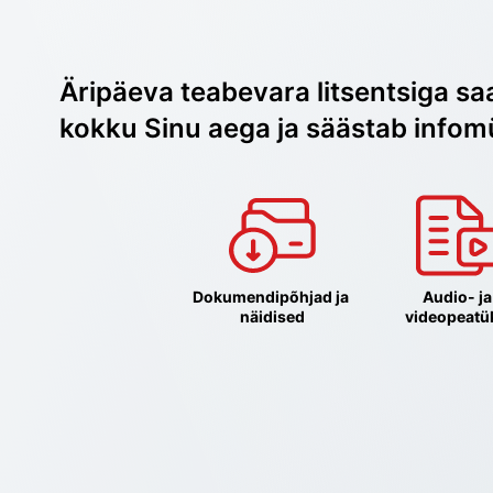
Äripäeva teabevara litsentsiga sa
kokku Sinu aega ja säästab infom
Dokumendipõhjad ja 
Audio- ja 
näidised
videopeatü