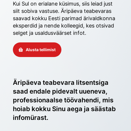
Kui Sul on erialane küsimus, siis leiad just 
siit sobiva vastuse. Äripäeva teabevaras 
saavad kokku Eesti parimad ärivaldkonna 
eksperdid ja nende kolleegid, kes otsivad 
selget ja usaldusväärset infot. 
Alusta tellimist
Äripäeva teabevara litsentsiga 
saad endale pidevalt uueneva, 
professionaalse töövahendi, mis 
hoiab kokku Sinu aega ja säästab 
infomürast.