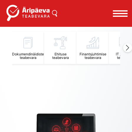
Äripäeva Teabevara ja Nõuandekeskus
Dokumendinäidiste
Ehituse
Finantsjuhtimise
IT juhtimi
teabevara
teabevara
teabevara
teabevar