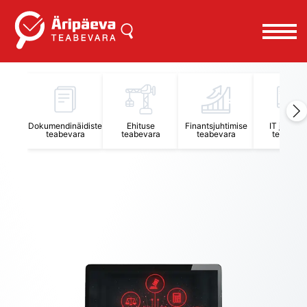
Äripäeva Teabevara ja Nõuandekeskus
Dokumendinäidiste
Ehituse
Finantsjuhtimise
IT juhtimi
teabevara
teabevara
teabevara
teabevar