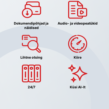
Dokumendipõhjad ja 
Audio- ja videopeatükid
näidised
Lihtne otsing
Kiire
24/7
Küsi AI-lt