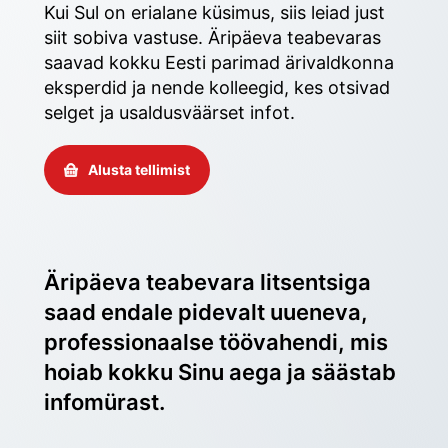
Kui Sul on erialane küsimus, siis leiad just 
siit sobiva vastuse. Äripäeva teabevaras 
saavad kokku Eesti parimad ärivaldkonna 
eksperdid ja nende kolleegid, kes otsivad 
selget ja usaldusväärset infot. 
Alusta tellimist
Äripäeva teabevara litsentsiga 
saad endale pidevalt uueneva, 
professionaalse töövahendi, mis 
hoiab kokku Sinu aega ja säästab 
infomürast.