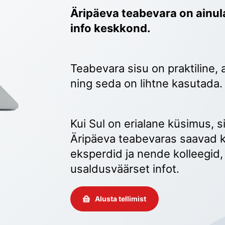
Äripäeva teabevara on ainula
info keskkond.
Teabevara sisu on praktiline, 
ning seda on lihtne kasutada.
Kui Sul on erialane küsimus, sii
Äripäeva teabevaras saavad k
eksperdid ja nende kolleegid, 
usaldusväärset infot. 
Alusta tellimist