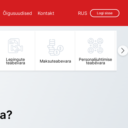
Õigusuudised
Kontakt
RUS
Logi sisse
Lepingute
Personalijuhtimise
Raam
Maksuteabevara
teabevara
teabevara
t
ra?