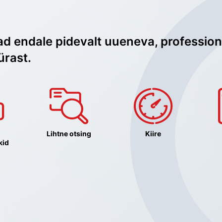
ad endale pidevalt uueneva, profession
ürast.
Lihtne otsing
Kiire
kid