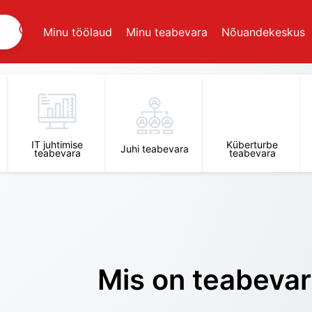
Minu töölaud
Minu teabevara
Nõuandekeskus
IT juhtimise
Küberturbe
Juhi teabevara
teabevara
teabevara
Mis on teabeva