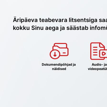
Äripäeva teabevara litsentsiga sa
kokku Sinu aega ja säästab infom
Dokumendipõhjad ja 
Audio- ja 
näidised
videopeatü