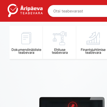
Äripäeva Teabevara ja Nõuandekeskus
Dokumendinäidiste
Ehituse
Finantsjuhtimise
teabevara
teabevara
teabevara