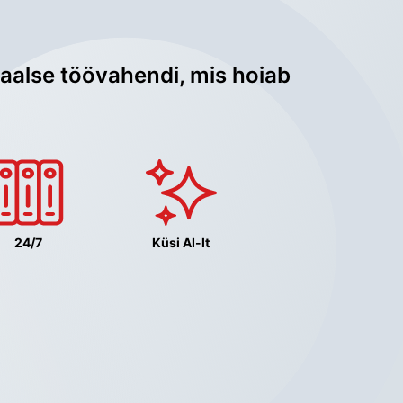
aalse töövahendi, mis hoiab 
24/7
Küsi AI-lt