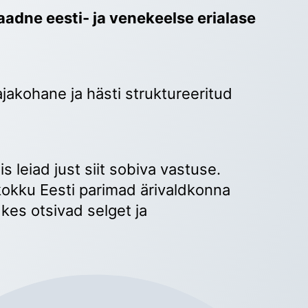
adne eesti- ja venekeelse erialase 
ajakohane ja hästi struktureeritud 
 
s leiad just siit sobiva vastuse. 
okku Eesti parimad ärivaldkonna 
kes otsivad selget ja 