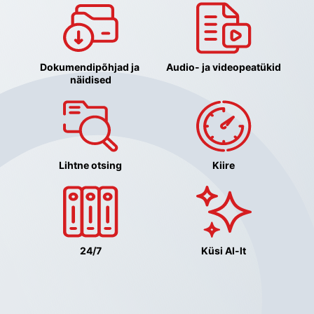
Dokumendipõhjad ja 
Audio- ja videopeatükid
näidised
Lihtne otsing
Kiire
24/7
Küsi AI-lt