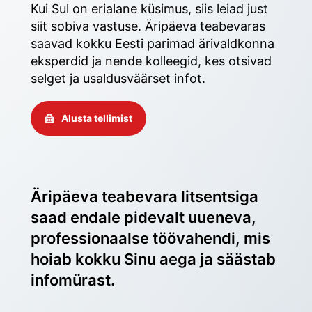
Kui Sul on erialane küsimus, siis leiad just 
siit sobiva vastuse. Äripäeva teabevaras 
saavad kokku Eesti parimad ärivaldkonna 
eksperdid ja nende kolleegid, kes otsivad 
selget ja usaldusväärset infot. 
Alusta tellimist
Äripäeva teabevara litsentsiga 
saad endale pidevalt uueneva, 
professionaalse töövahendi, mis 
hoiab kokku Sinu aega ja säästab 
infomürast.