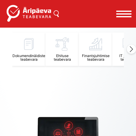
Äripäeva Teabevara ja Nõuandekeskus
Dokumendinäidiste
Ehituse
Finantsjuhtimise
IT juhtimi
teabevara
teabevara
teabevara
teabevar