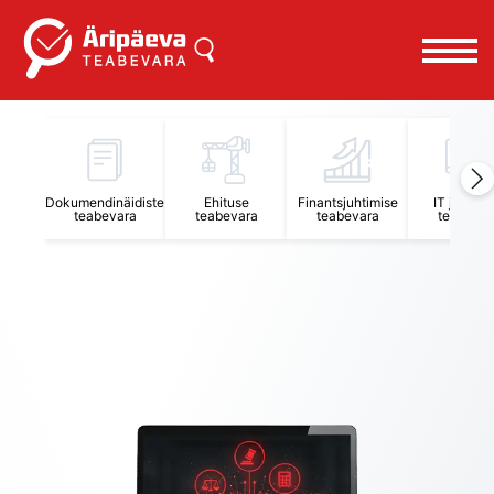
Äripäeva Teabevara ja Nõuandekeskus
Dokumendinäidiste
Ehituse
Finantsjuhtimise
IT juhtimi
teabevara
teabevara
teabevara
teabevar