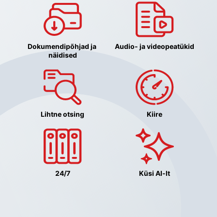
Dokumendipõhjad ja 
Audio- ja videopeatükid
näidised
Lihtne otsing
Kiire
24/7
Küsi AI-lt