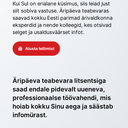
Kui Sul on erialane küsimus, siis leiad just 
siit sobiva vastuse. Äripäeva teabevaras 
saavad kokku Eesti parimad ärivaldkonna 
eksperdid ja nende kolleegid, kes otsivad 
selget ja usaldusväärset infot. 
Alusta tellimist
Äripäeva teabevara litsentsiga 
saad endale pidevalt uueneva, 
professionaalse töövahendi, mis 
hoiab kokku Sinu aega ja säästab 
infomürast.