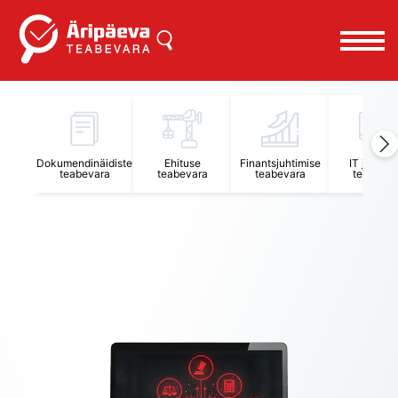
Äripäeva Teabevara ja Nõuandekeskus
Dokumendinäidiste
Ehituse
Finantsjuhtimise
IT juhtimi
teabevara
teabevara
teabevara
teabevar