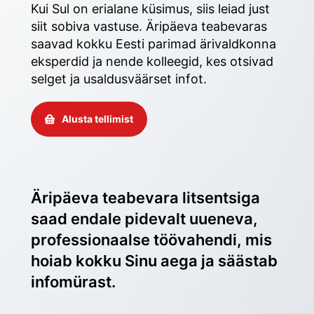
Kui Sul on erialane küsimus, siis leiad just 
siit sobiva vastuse. Äripäeva teabevaras 
saavad kokku Eesti parimad ärivaldkonna 
eksperdid ja nende kolleegid, kes otsivad 
selget ja usaldusväärset infot. 
Alusta tellimist
Äripäeva teabevara litsentsiga 
saad endale pidevalt uueneva, 
professionaalse töövahendi, mis 
hoiab kokku Sinu aega ja säästab 
infomürast.