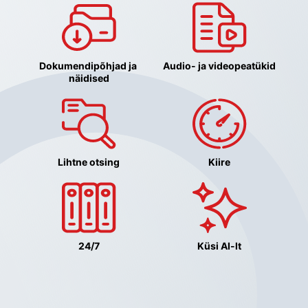
Dokumendipõhjad ja 
Audio- ja videopeatükid
näidised
Lihtne otsing
Kiire
24/7
Küsi AI-lt