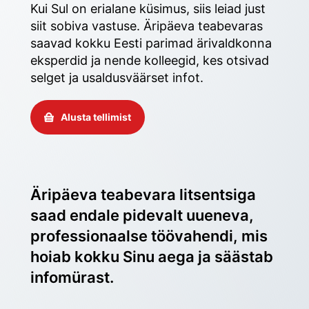
Kui Sul on erialane küsimus, siis leiad just 
siit sobiva vastuse. Äripäeva teabevaras 
saavad kokku Eesti parimad ärivaldkonna 
eksperdid ja nende kolleegid, kes otsivad 
selget ja usaldusväärset infot. 
Alusta tellimist
Äripäeva teabevara litsentsiga 
saad endale pidevalt uueneva, 
professionaalse töövahendi, mis 
hoiab kokku Sinu aega ja säästab 
infomürast.