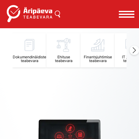
Äripäeva Teabevara ja Nõuandekeskus
Dokumendinäidiste
Ehituse
Finantsjuhtimise
IT juhtimi
teabevara
teabevara
teabevara
teabevar