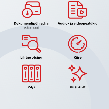
Dokumendipõhjad ja 
Audio- ja videopeatükid
näidised
Lihtne otsing
Kiire
24/7
Küsi AI-lt