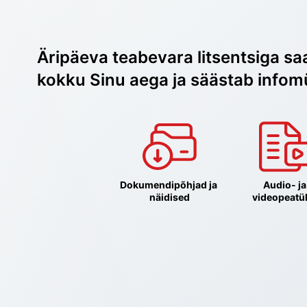
Äripäeva teabevara litsentsiga sa
kokku Sinu aega ja säästab infom
Dokumendipõhjad ja 
Audio- ja 
näidised
videopeatü