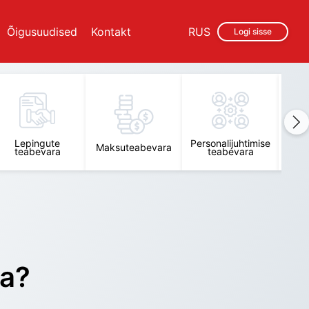
Õigusuudised
Kontakt
RUS
Logi sisse
Lepingute
Personalijuhtimise
Raam
Maksuteabevara
teabevara
teabevara
t
ra?