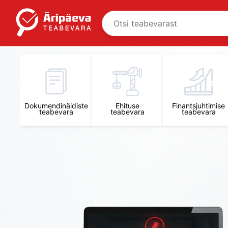
Äripäeva Teabevara ja Nõuandekeskus
Dokumendinäidiste
Ehituse
Finantsjuhtimise
teabevara
teabevara
teabevara