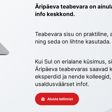
Äripäeva teabevara on ainula
info keskkond.
Teabevara sisu on praktiline, 
ning seda on lihtne kasutada.
Kui Sul on erialane küsimus, sii
Äripäeva teabevaras saavad k
eksperdid ja nende kolleegid, 
usaldusväärset infot. 
Alusta tellimist