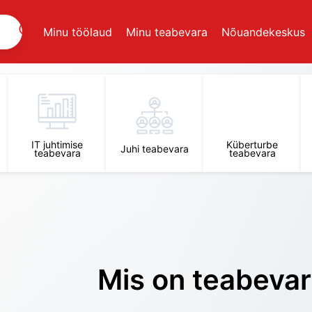
Minu töölaud
Minu teabevara
Nõuandekeskus
IT juhtimise
Küberturbe
Juhi teabevara
teabevara
teabevara
Mis on teabeva