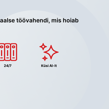
aalse töövahendi, mis hoiab 
24/7
Küsi AI-lt