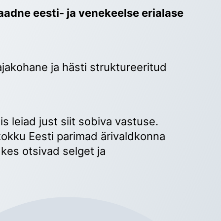
adne eesti- ja venekeelse erialase 
ajakohane ja hästi struktureeritud 
 
s leiad just siit sobiva vastuse. 
okku Eesti parimad ärivaldkonna 
kes otsivad selget ja 