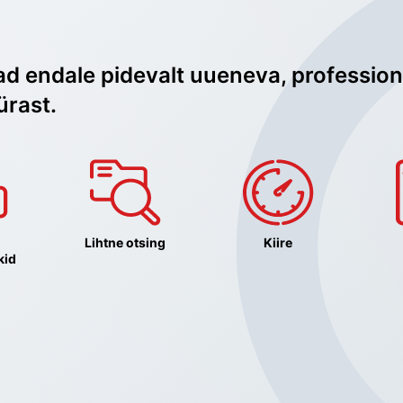
ad endale pidevalt uueneva, profession
ürast.
Lihtne otsing
Kiire
kid