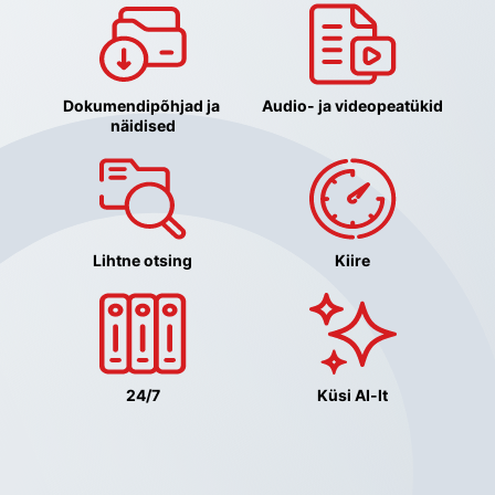
Dokumendipõhjad ja 
Audio- ja videopeatükid
näidised
Lihtne otsing
Kiire
24/7
Küsi AI-lt