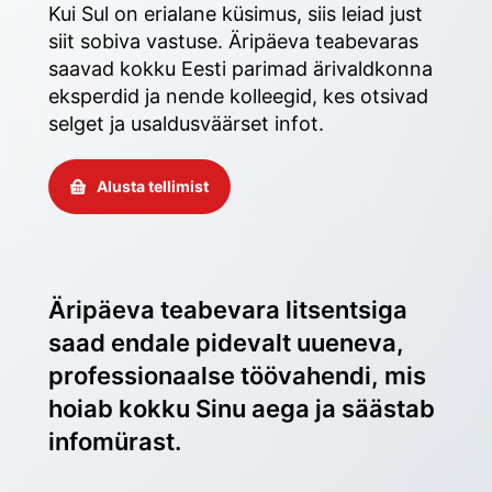
Kui Sul on erialane küsimus, siis leiad just 
siit sobiva vastuse. Äripäeva teabevaras 
saavad kokku Eesti parimad ärivaldkonna 
eksperdid ja nende kolleegid, kes otsivad 
selget ja usaldusväärset infot. 
Alusta tellimist
Äripäeva teabevara litsentsiga 
saad endale pidevalt uueneva, 
professionaalse töövahendi, mis 
hoiab kokku Sinu aega ja säästab 
infomürast.