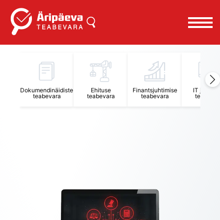
Äripäeva Teabevara ja Nõuandekeskus
Dokumendinäidiste
Ehituse
Finantsjuhtimise
IT juhtimi
teabevara
teabevara
teabevara
teabevar