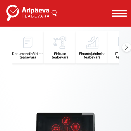
Äripäeva Teabevara ja Nõuandekeskus
Dokumendinäidiste
Ehituse
Finantsjuhtimise
IT juhtimi
teabevara
teabevara
teabevara
teabevar