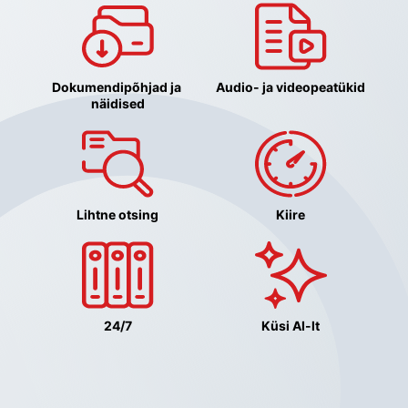
Dokumendipõhjad ja 
Audio- ja videopeatükid
näidised
Lihtne otsing
Kiire
24/7
Küsi AI-lt