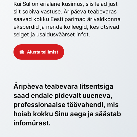
Kui Sul on erialane küsimus, siis leiad just 
siit sobiva vastuse. Äripäeva teabevaras 
saavad kokku Eesti parimad ärivaldkonna 
eksperdid ja nende kolleegid, kes otsivad 
selget ja usaldusväärset infot. 
Alusta tellimist
Äripäeva teabevara litsentsiga 
saad endale pidevalt uueneva, 
professionaalse töövahendi, mis 
hoiab kokku Sinu aega ja säästab 
infomürast.