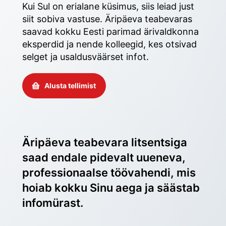
Kui Sul on erialane küsimus, siis leiad just 
siit sobiva vastuse. Äripäeva teabevaras 
saavad kokku Eesti parimad ärivaldkonna 
eksperdid ja nende kolleegid, kes otsivad 
selget ja usaldusväärset infot. 
Alusta tellimist
Äripäeva teabevara litsentsiga 
saad endale pidevalt uueneva, 
professionaalse töövahendi, mis 
hoiab kokku Sinu aega ja säästab 
infomürast.