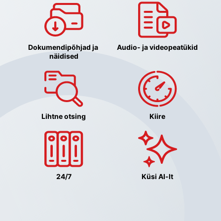
Dokumendipõhjad ja 
Audio- ja videopeatükid
näidised
Lihtne otsing
Kiire
24/7
Küsi AI-lt