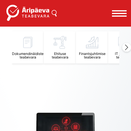
Äripäeva Teabevara ja Nõuandekeskus
Dokumendinäidiste
Ehituse
Finantsjuhtimise
IT juhtimi
teabevara
teabevara
teabevara
teabevar