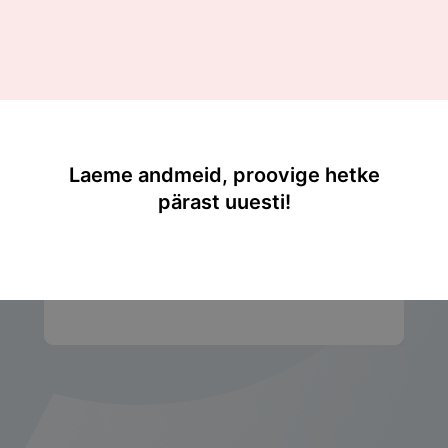
Sisukord
5. Rakendamine ja kontroll
5. Rakendamine ja kontroll
Laeme andmeid, proovige hetke
pärast uuesti!
Kui oled juba tellija, siis
logi sisse!
Telli ja kasuta kohe