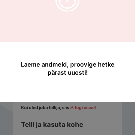
Sisukord
5. Rakendamine ja kontroll
5.3. Prioriseerimine: kust alustada, kui kõike 
korraga teha ei saa?
5.3. Prioriseerimine: kust alustada,
kui kõike korraga teha ei saa?
Laeme andmeid, proovige hetke
c
pärast uuesti!
...
Kui oled juba tellija, siis
logi sisse!
Telli ja kasuta kohe