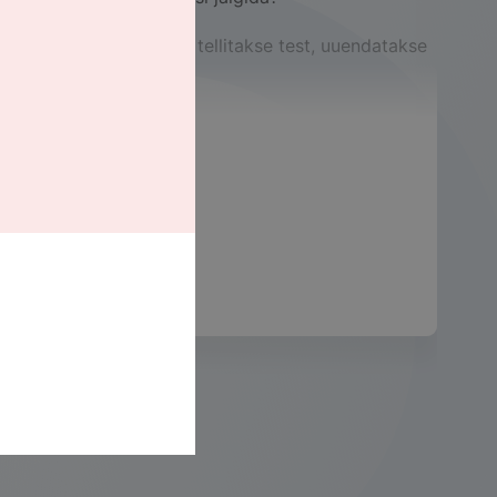
atakse turvalahendus, tellitakse test, uuendatakse 
!