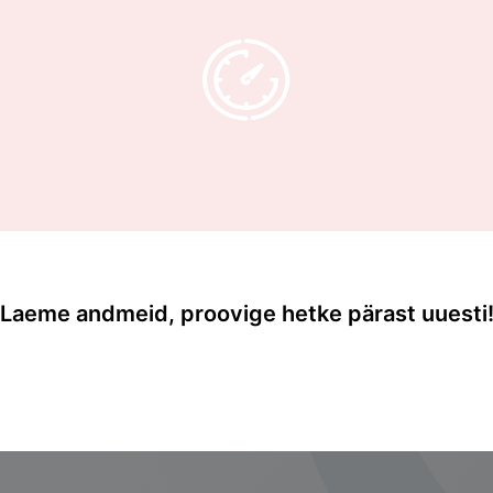
raktikas algab küberturve sageli üksikutest sammudest: soet
oliitikat või suunatakse tee...
Kui oled juba tellija, siis
logi sisse!
Telli ja kasuta kohe
Laeme andmeid, proovige hetke pärast uuesti