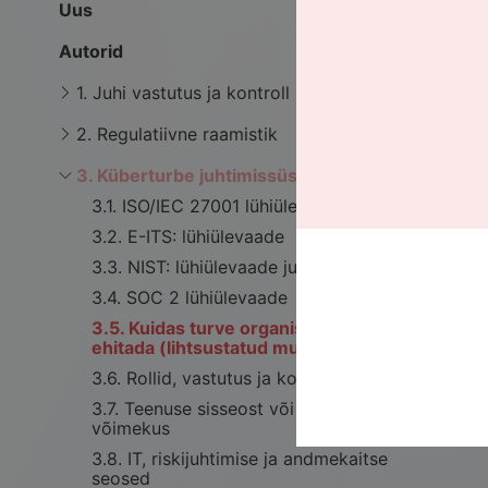
Uus
P
Autorid
p
1. Juhi vastutus ja kontroll
2. Regulatiivne raamistik
3. Küberturbe juhtimissüsteem
3.1. ISO/IEC 27001 lühiülevaade
3.2. E-ITS: lühiülevaade
3.3. NIST: lühiülevaade juhile
3.4. SOC 2 lühiülevaade
3.5. Kuidas turve organisatsioonis üles
ehitada (lihtsustatud mudel)
3.6. Rollid, vastutus ja koostöö
3.7. Teenuse sisseost või sisemine
võimekus
3.8. IT, riskijuhtimise ja andmekaitse
seosed