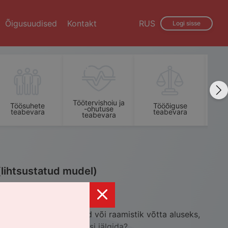
Õigusuudised
Kontakt
RUS
Logi sisse
Töötervishoiu ja
Töösuhete
Tööõiguse
-ohutuse
teabevara
teabevara
t
teabevara
(lihtsustatud mudel)
likust: milline standard või raamistik võtta aluseks, 
otsuseid teha ja tulemusi jälgida?