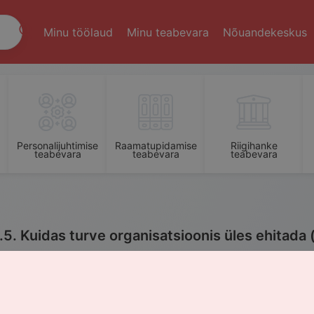
Minu töölaud
Minu teabevara
Nõuandekeskus
Personalijuhtimise
Raamatupidamise
Riigihanke
teabevara
teabevara
teabevara
.5. Kuidas turve organisatsioonis üles ehitada 
issejuhatus: raamistik annab küberturbele struktuuri
überturbe ülesehitamine algab juhtkonna jaoks praktilisest va
t organisatsioon saaks oma küberriske süsteemselt juhtida, 