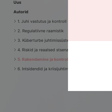
Uus
Autorid
1. Juhi vastutus ja kontroll
2. Regulatiivne raamistik
3. Küberturbe juhtimissüsteem
4. Riskid ja reaalsed stsenaariumid
5. Rakendamine ja kontroll
6. Intsidendid ja kriisijuhtimine