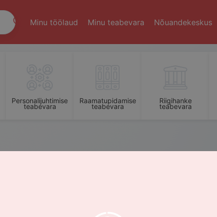
Minu töölaud
Minu teabevara
Nõuandekeskus
Personalijuhtimise
Raamatupidamise
Riigihanke
teabevara
teabevara
teabevara
.5. Kuidas mõõta küberturvet