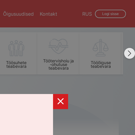
Õigusuudised
Kontakt
RUS
Logi sisse
Töötervishoiu ja
Töösuhete
Tööõiguse
-ohutuse
teabevara
teabevara
t
teabevara