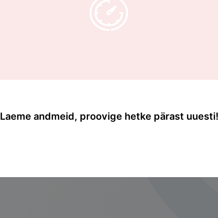
Kui oled juba tellija, siis
logi sisse!
Telli ja kasuta kohe
Laeme andmeid, proovige hetke pärast uuesti