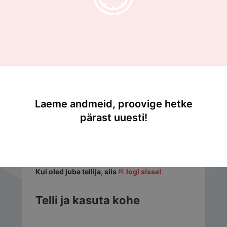
Sisukord
3. Küberturbe juhtimissüsteem
3.8. IT, riskijuhtimise ja andmekaitse seosed
3.8. IT, riskijuhtimise ja andmekaitse
seosed
Laeme andmeid, proovige hetke
c
pärast uuesti!
...
Kui oled juba tellija, siis
logi sisse!
Telli ja kasuta kohe