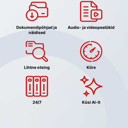
Dokumendipõhjad ja 
Audio- ja videopeatükid
näidised
Lihtne otsing
Kiire
24/7
Küsi AI-lt