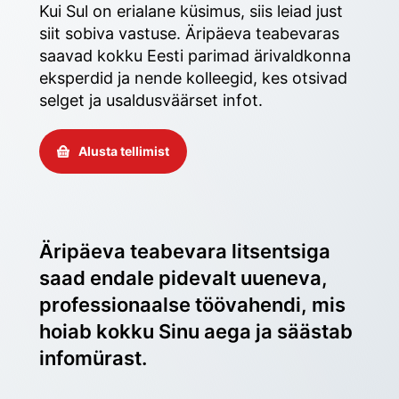
Kui Sul on erialane küsimus, siis leiad just 
siit sobiva vastuse. Äripäeva teabevaras 
saavad kokku Eesti parimad ärivaldkonna 
eksperdid ja nende kolleegid, kes otsivad 
selget ja usaldusväärset infot. 
Alusta tellimist
Äripäeva teabevara litsentsiga 
saad endale pidevalt uueneva, 
professionaalse töövahendi, mis 
hoiab kokku Sinu aega ja säästab 
infomürast.