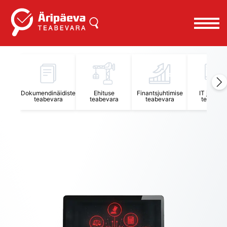
Dokumendinäidiste
Ehituse
Finantsjuhtimise
IT juhtimi
teabevara
teabevara
teabevara
teabevar