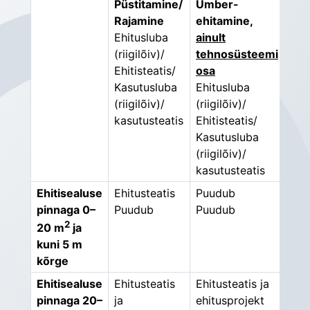
Püstitamine/
Ümber-
L
Üm
Rajamine
ehitamine
,
või 
Ehitusluba
ainult
kun
(riigilõiv)/
tehnosüsteemi
Ehi
Ehitisteatis/
osa
(rii
Kasutusluba
Ehitusluba
Ehit
(riigilõiv)/
(riigilõiv)/
Kas
kasutusteatis
Ehitisteatis/
(rii
Kasutusluba
kas
(riigilõiv)/
kasutusteatis
Ehitisealuse
Ehitusteatis
Puudub
Puu
pinnaga 0–
Puudub
Puudub
Puu
2
20 m
ja
kuni 5 m
kõrge
Ehitisealuse
Ehitusteatis
Ehitusteatis ja
Ehit
pinnaga 20–
ja
ehitusprojekt
ehi