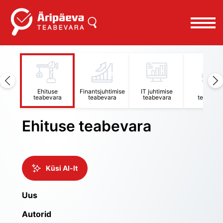
äidiste
Ehituse
Finantsjuhtimise
IT juhtimise
Juhi
ara
teabevara
teabevara
teabevara
teabevar
Ehituse teabevara
Küsi AI-lt
Uus
Autorid