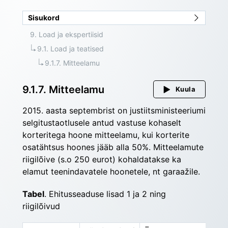
Sisukord
9. Load ja ekspertiisid
9.1. Load ja teatised
9.1.7. Mitteelamu
9.1.7. Mitteelamu
Kuula
2015. aasta septembrist on justiitsministeeriumi 
selgitustaotlusele antud vastuse kohaselt 
korteritega hoone mitteelamu, kui korterite 
osatähtsus hoones jääb alla 50%. Mitteelamute 
riigilõive (s.o 250 eurot) kohaldatakse ka 
elamut teenindavatele hoonetele, nt garaažile.
Tabel
. Ehitusseaduse lisad 1 ja 2 ning 
riigilõivud