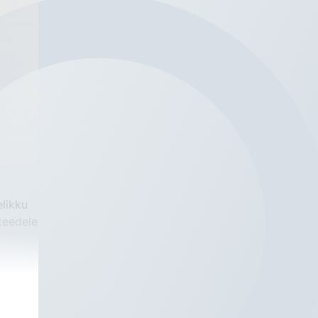
ikku 
eedele 