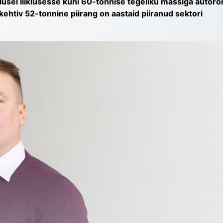
usel liiklusesse kuni 60-tonnise tegeliku massiga autoron
ehtiv 52-tonnine piirang on aastaid piiranud sektori 