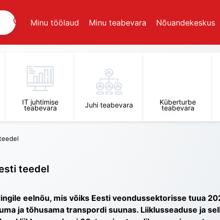
Minu töölaud
Minu teabevara
Nõuandekeskus
IT juhtimise
Küberturbe
Juhi teabevara
teabevara
teabevara
 teedel
esti teedel
ingile eelnõu, mis võiks Eesti veondussektorisse tuua 202
uma ja tõhusama transpordi suunas. Liiklusseaduse ja sell