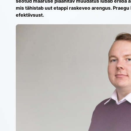
seotud määruse plaanitav muudatus lubab eriloa al
mis tähistab uut etappi raskeveo arengus. Praegu k
efektiivsust.