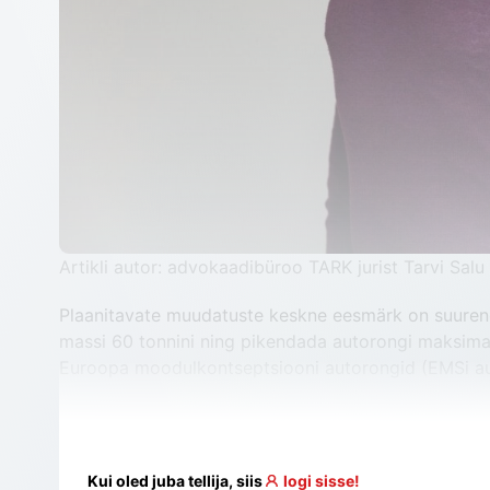
Artikli autor: advokaadibüroo TARK jurist Tarvi Salu
Plaanitavate muudatuste keskne eesmärk on suurenda
massi 60 tonnini ning pikendada autorongi maksimaal
Euroopa moodulkontseptsiooni autorongid (EMSi auto
Kui oled juba tellija, siis
logi sisse!