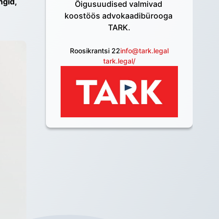
gid, 
Õigusuudised valmivad 
koostöös advokaadibürooga 
TARK.
Roosikrantsi 22
info@tark.legal
tark.legal/