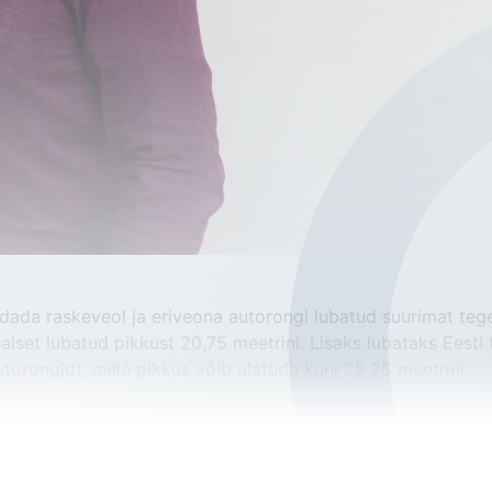
da raskeveol ja eriveona autorongi lubatud suurimat tegel
set lubatud pikkust 20,75 meetrini. Lisaks lubataks Eesti t
rongid), mille pikkus võib ulatuda kuni 25,25 meetrini.