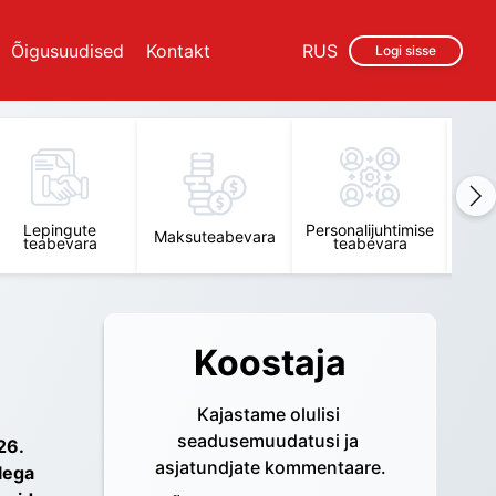
Õigusuudised
Kontakt
RUS
Logi sisse
Lepingute
Personalijuhtimise
Raam
Maksuteabevara
teabevara
teabevara
t
Koostaja
Kajastame olulisi 
seadusemuudatusi ja 
6. 
asjatundjate kommentaare.
ega 