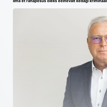
ilma et rahapesus oleks eelnevalt kedagi krimina