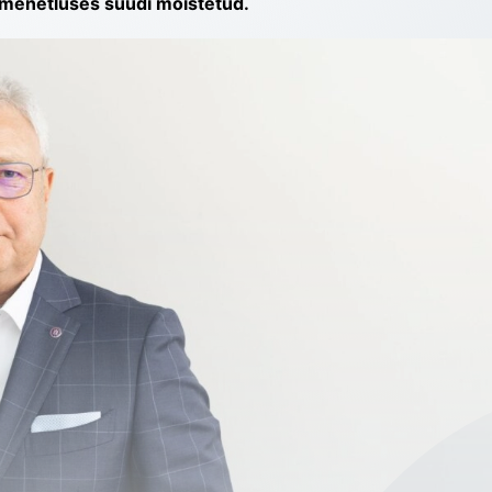
almenetluses süüdi mõistetud.