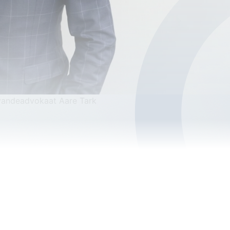
 vandeadvokaat Aare Tark