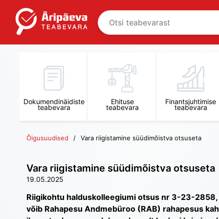
Dokumendinäidiste
Ehituse
Finantsjuhtimise
teabevara
teabevara
teabevara
Õigusuudised
Vara riigistamine süüdimõistva otsuseta
Vara riigistamine süüdimõistva otsuseta
19.05.2025
Riigikohtu halduskolleegiumi otsus nr 3-23-2858, m
võib Rahapesu Andmebüroo (RAB) rahapesus kahtlu