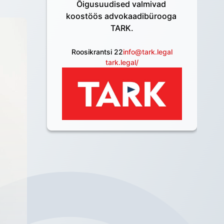
Õigusuudised valmivad 
koostöös advokaadibürooga 
TARK.
Roosikrantsi 22
info@tark.legal
tark.legal/