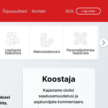
Õigusuudised
Kontakt
RUS
Logi sisse
Lepingute
Personalijuhtimise
Raam
Maksuteabevara
teabevara
teabevara
t
Koostaja
Kajastame olulisi 
seadusemuudatusi ja 
lusel 
asjatundjate kommentaare.
ta, 