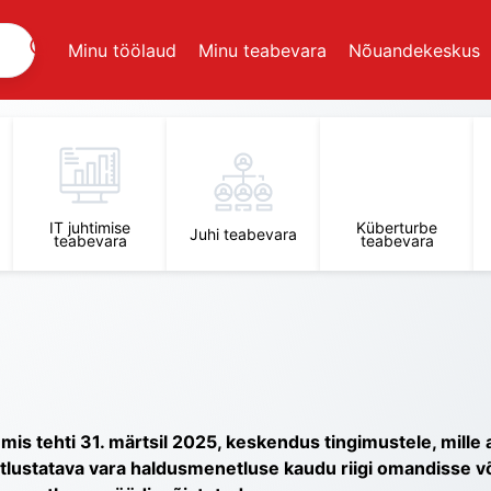
Minu töölaud
Minu teabevara
Nõuandekeskus
IT juhtimise
Küberturbe
Juhi teabevara
teabevara
teabevara
is tehti 31. märtsil 2025, keskendus tingimustele, mille a
statava vara haldusmenetluse kaudu riigi omandisse võt