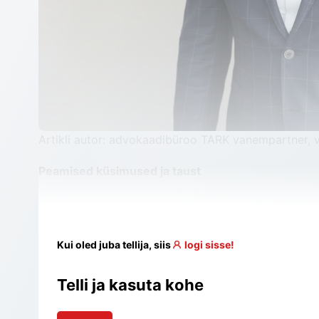
Artikli autor: advokaadibüroo TARK vanempartner,
Peamised küsimused ja taust
Kui oled juba tellija, siis
logi sisse!
Telli ja kasuta kohe