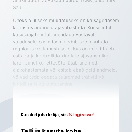
Artikli autor: advokaadibüroo TARK jurist Tarvi 
Salu
Üheks oluliseks muudatuseks on ka sagedasem 
kohustus andmeid ajakohastada. Kui seni tuli 
kasusaajate infot uuendada vastavalt 
vajadusele, siis edaspidi võib see muutuda 
regulaarseks kohustuseks, kus andmeid tuleb 
esitada ja kontrollida kindlate ajavahemike 
järel. Juhul kui ettevõte jätab andmed 
ajakohastamata või esitab ebaõigeid andmeid, 
võivad teda oodata suuremad trahvid või 
juriidilise isiku kustutamine.
Kui oled juba tellija, siis
logi sisse!
Telli ja kasuta kohe