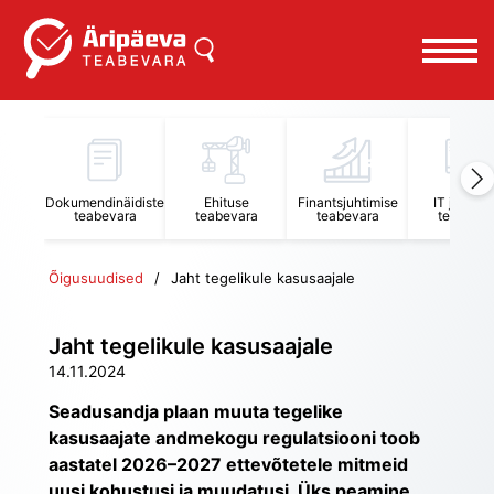
Dokumendinäidiste
Ehituse
Finantsjuhtimise
IT juhtimi
teabevara
teabevara
teabevara
teabevar
Õigusuudised
Jaht tegelikule kasusaajale
Jaht tegelikule kasusaajale
14.11.2024
Seadusandja plaan muuta tegelike 
kasusaajate andmekogu regulatsiooni toob 
aastatel 2026–2027 ettevõtetele mitmeid 
uusi kohustusi ja muudatusi. Üks peamine 