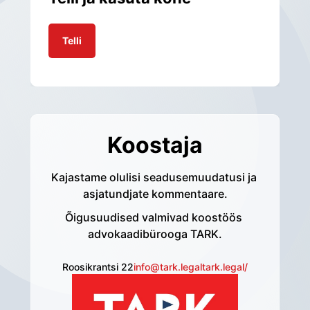
Telli
Koostaja
Kajastame olulisi seadusemuudatusi ja 
asjatundjate kommentaare.
Õigusuudised valmivad koostöös 
advokaadibürooga TARK.
Roosikrantsi 22
info@tark.legal
tark.legal/