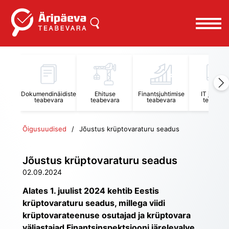
Dokumendinäidiste
Ehituse
Finantsjuhtimise
IT juhtimi
teabevara
teabevara
teabevara
teabevar
Õigusuudised
Jõustus krüptovaraturu seadus
Jõustus krüptovaraturu seadus
02.09.2024
Alates 1. juulist 2024 kehtib Eestis 
krüptovaraturu seadus, millega viidi 
krüptovarateenuse osutajad ja krüptovara 
väljastajad Finantsinspektsiooni järelevalve 