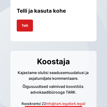
Telli ja kasuta kohe
Telli
Koostaja
Kajastame olulisi seadusemuudatusi ja 
asjatundjate kommentaare.
Õigusuudised valmivad koostöös 
advokaadibürooga TARK.
Roosikrantsi 22
info@tark.legal
tark.legal/