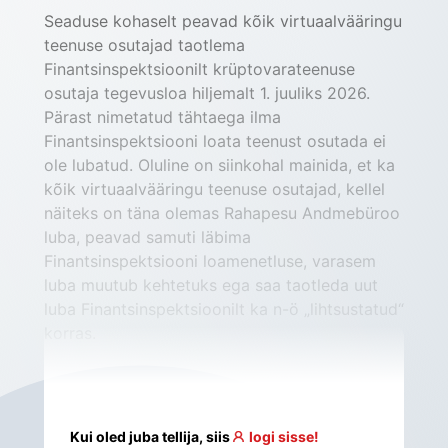
Seaduse kohaselt peavad kõik virtuaalvääringu 
teenuse osutajad taotlema 
Finantsinspektsioonilt krüptovarateenuse 
osutaja tegevusloa hiljemalt 1. juuliks 2026. 
Pärast nimetatud tähtaega ilma 
Finantsinspektsiooni loata teenust osutada ei 
ole lubatud. Oluline on siinkohal mainida, et ka 
kõik virtuaalvääringu teenuse osutajad, kellel 
näiteks on täna olemas Rahapesu Andmebüroo 
luba, peavad samuti läbima 
Finantsinspektsiooni loamenetluse, varasem 
luba muutub kehtetuks ega saa taotleda uut 
luba Finantsinspektsioonilt ka n-ö „lihtsustatud“ 
korras.
Kui oled juba tellija, siis
logi sisse!