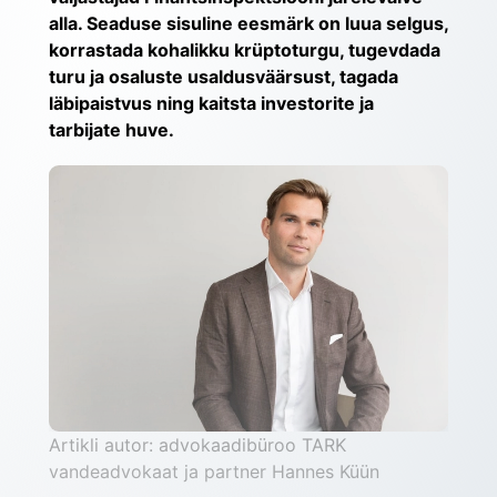
alla. Seaduse sisuline eesmärk on luua selgus, 
korrastada kohalikku krüptoturgu, tugevdada 
turu ja osaluste usaldusväärsust, tagada 
läbipaistvus ning kaitsta investorite ja 
tarbijate huve.
Artikli autor: advokaadibüroo TARK 
vandeadvokaat ja partner Hannes Küün