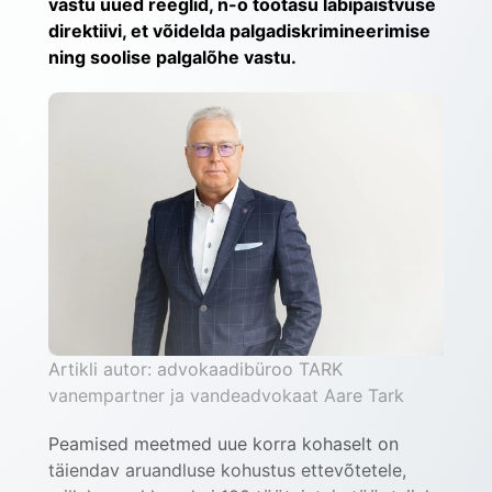
vastu uued reeglid, n-ö töötasu läbipaistvuse 
direktiivi, et võidelda palgadiskrimineerimise 
ning soolise palgalõhe vastu.
Artikli autor: advokaadibüroo TARK 
vanempartner ja vandeadvokaat Aare Tark
Peamised meetmed uue korra kohaselt on 
täiendav aruandluse kohustus ettevõtetele, 