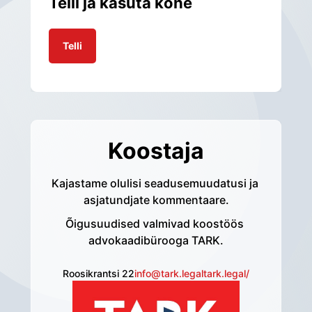
Telli ja kasuta kohe
Telli
Koostaja
Kajastame olulisi seadusemuudatusi ja 
asjatundjate kommentaare.
Õigusuudised valmivad koostöös 
advokaadibürooga TARK.
Roosikrantsi 22
info@tark.legal
tark.legal/