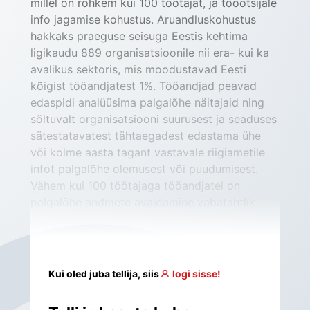
millel on rohkem kui 100 töötajat, ja tööotsijale 
info jagamise kohustus. Aruandluskohustus 
hakkaks praeguse seisuga Eestis kehtima 
ligikaudu 889 organisatsioonile nii era- kui ka 
avalikus sektoris, mis moodustavad Eesti 
kõigist tööandjatest 1%. Tööandjad peavad 
edaspidi analüüsima palgalõhe näitajaid ning 
sõltuvalt organisatsiooni suurusest ja seaduses 
sätestatavatest tähtaegadest edastama ühe 
või kolme aasta tagant vastavale riigiametile 
infot palgalõhe olemusest või puudumisest. 
Vähem kui 100 töötajaga tööandjatel on 
palgalõhe andmete avaldamine vabatahtlik.
Kui oled juba tellija, siis
logi sisse!