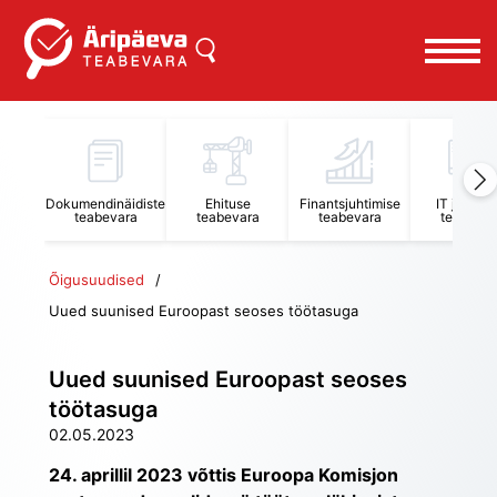
Dokumendinäidiste
Ehituse
Finantsjuhtimise
IT juhtimi
teabevara
teabevara
teabevara
teabevar
Õigusuudised
Uued suunised Euroopast seoses töötasuga
Uued suunised Euroopast seoses
töötasuga
02.05.2023
24. aprillil 2023 võttis Euroopa Komisjon 