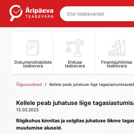
Dokumendinäidiste
Ehituse
Finantsjuhtimise
teabevara
teabevara
teabevara
Õigusuudised
Kellele peab juhatuse liige tagasiastumisava
Kellele peab juhatuse liige tagasiastumi
15.02.2023
Riigikohus kinnitas ja selgitas juhatuse liikme tag
muutumise aluseid.