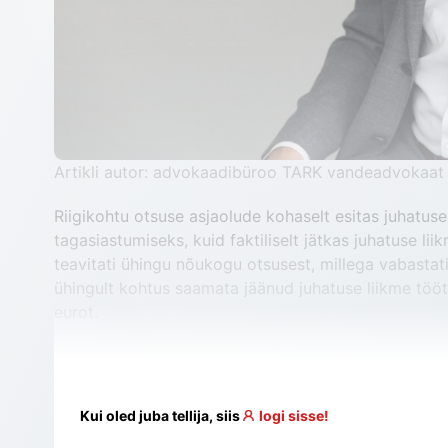
Artikli autor: advokaadibüroo TARK vandeadvokaat 
Riigikohtu otsuse asjaolude kohaselt esitas juhatuse 
tagasiastumiseks, kuid faktiliselt jätkas juhatuse lii
teavitati ühingu nõukogu otsusest, millega vabastati 
ühingult kohtus saamata jäänud juhatuse liikme tö
eurot.
Kui oled juba tellija, siis
logi sisse!