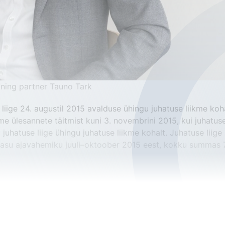
ning partner Tauno Tark
liige 24. augustil 2015 avalduse ühingu juhatuse liikme koha
kme ülesannete täitmist kuni 3. novembrini 2015, kui juhatuse 
juhatuse liige ühingu juhatuse liikme kohalt. Juhatuse liige 
ötasu ajavahemiku juuli–oktoober 2015 eest, kokku summas 