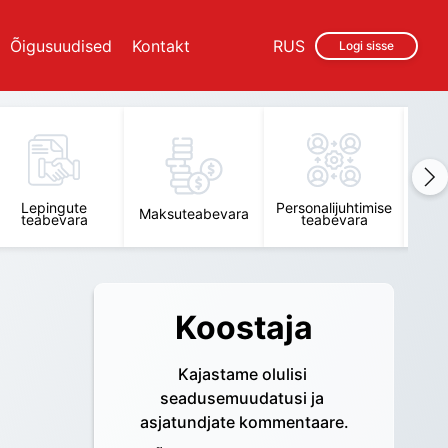
Õigusuudised
Kontakt
RUS
Logi sisse
Lepingute
Personalijuhtimise
Raam
Maksuteabevara
teabevara
teabevara
t
Koostaja
Kajastame olulisi 
seadusemuudatusi ja 
asjatundjate kommentaare.