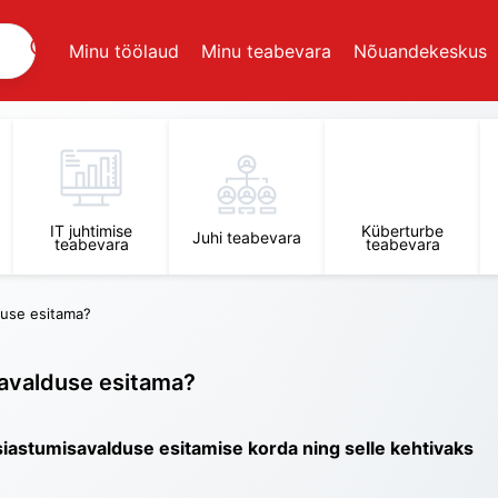
Minu töölaud
Minu teabevara
Nõuandekeskus
IT juhtimise
Küberturbe
Juhi teabevara
teabevara
teabevara
lduse esitama?
savalduse esitama?
asiastumisavalduse esitamise korda ning selle kehtivaks 