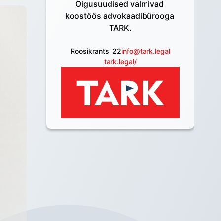
Õigusuudised valmivad 
koostöös advokaadibürooga 
TARK.
Roosikrantsi 22
info@tark.legal
tark.legal/