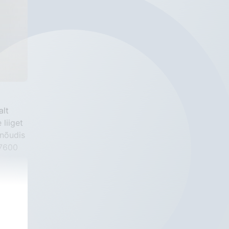
lt 
liiget 
nõudis 
7600 