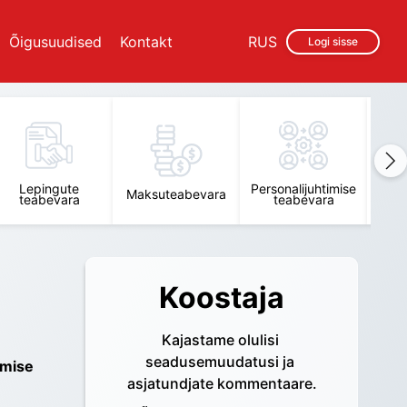
Õigusuudised
Kontakt
RUS
Logi sisse
Lepingute
Personalijuhtimise
Raam
Maksuteabevara
teabevara
teabevara
t
Koostaja
Kajastame olulisi 
seadusemuudatusi ja 
mise 
asjatundjate kommentaare.