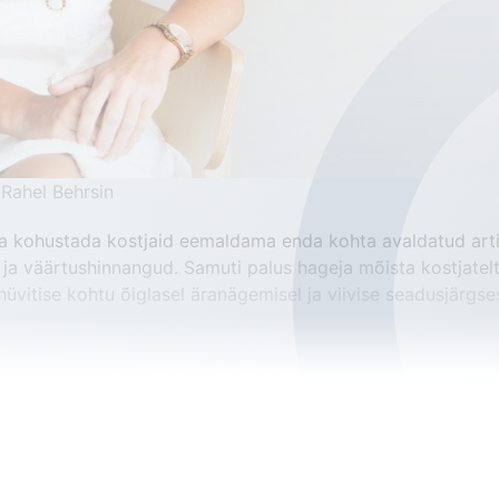
Rahel Behrsin
a kohustada kostjaid eemaldama enda kohta avaldatud artik
ja väärtushinnangud. Samuti palus hageja mõista kostjatelt
hüvitise kohtu õiglasel äranägemisel ja viivise seadusjärgses