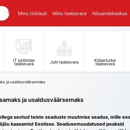
Minu töölaud
Minu teabevara
Nõuandekeskus
IT juhtimise
Küberturbe
Juhi teabevara
teabevara
teabevara
aks ja usaldusväärsemaks
htsamaks ja usaldusväärsemaks
 sellega seotud teiste seaduste muutmise seadus, mille ee
tööjõu kaasamist Eestisse. Seadusemuudatused peaksid 