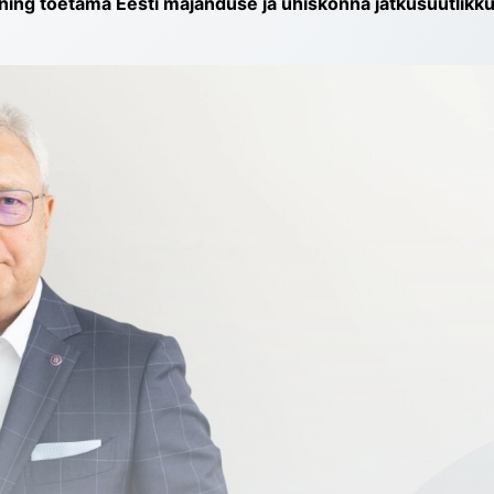
ing toetama Eesti majanduse ja ühiskonna jätkusuutlikku