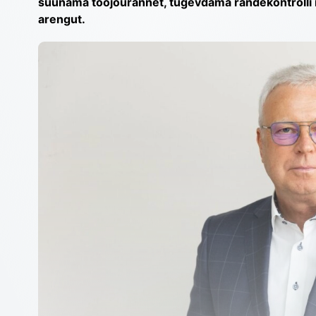
suunama tööjõurännet, tugevdama rändekontrolli n
arengut.