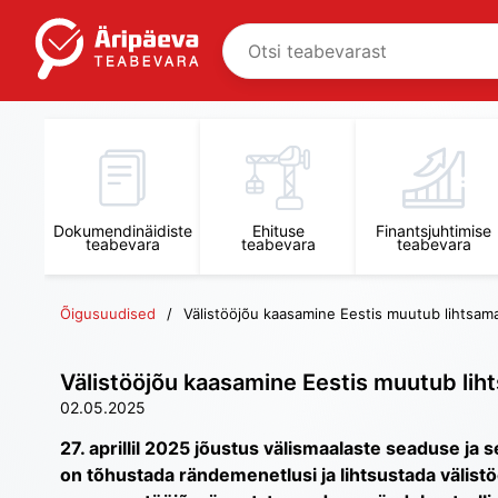
Dokumendinäidiste
Ehituse
Finantsjuhtimise
teabevara
teabevara
teabevara
Õigusuudised
Välistööjõu kaasamine Eestis muutub lihtsam
Välistööjõu kaasamine Eestis muutub li
02.05.2025
27. aprillil 2025 jõustus välismaalaste seaduse ja
on tõhustada rändemenetlusi ja lihtsustada välis