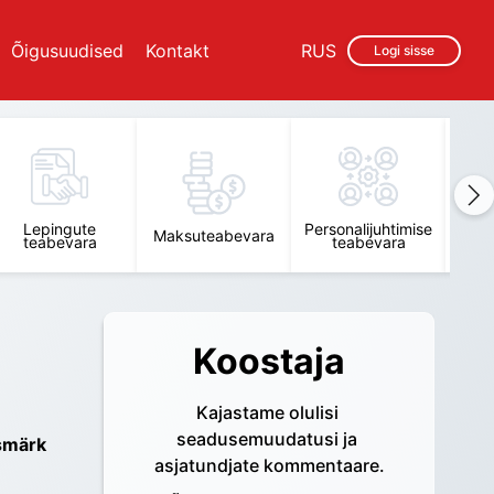
Õigusuudised
Kontakt
RUS
Logi sisse
Lepingute
Personalijuhtimise
Raam
Maksuteabevara
teabevara
teabevara
t
Koostaja
Kajastame olulisi 
seadusemuudatusi ja 
smärk 
asjatundjate kommentaare.