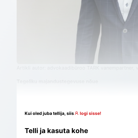
Artikli autor: advokaadibüroo TARK vanempartner,
Tegeliku majandustegevuse nõue
Kui oled juba tellija, siis
logi sisse!
Telli ja kasuta kohe