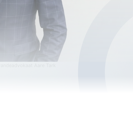
 vandeadvokaat Aare Tark