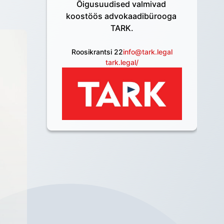
 
Õigusuudised valmivad 
koostöös advokaadibürooga 
TARK.
Roosikrantsi 22
info@tark.legal
tark.legal/