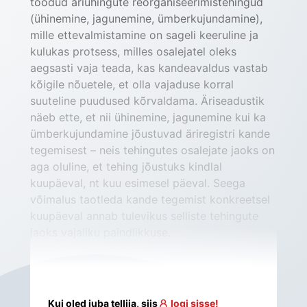
toodud äriühingute reorganiseerimistehingud 
(ühinemine, jagunemine, ümberkujundamine), 
mille ettevalmistamine on sageli keeruline ja 
kulukas protsess, milles osalejatel oleks 
aegsasti vaja teada, kas kandeavaldus vastab 
kõigile nõuetele, et olla vajaduse korral 
suuteline puudused kõrvaldama. Äriseadustik 
näeb ette, et nii ühinemine, jagunemine kui ka 
ümberkujundamine jõustuvad äriregistri kande 
tegemisest – neis tehingutes osalejate jaoks on 
aga oluline, et tehing jõustuks kindlal 
kuupäeval, nt kuu esimesel päeval. Seega 
võimalus taotleda kande tegemist konkreetsel 
kuupäeval annab tulevikus selliste tehingute 
jaoks vajaliku paindlikkuse.
Kui oled juba tellija, siis
logi sisse!