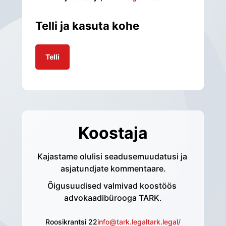
Telli ja kasuta kohe
Telli
Koostaja
Kajastame olulisi seadusemuudatusi ja 
asjatundjate kommentaare.
Õigusuudised valmivad koostöös 
advokaadibürooga TARK.
Roosikrantsi 22
info@tark.legal
tark.legal/