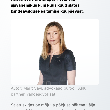
ajavahemikus kuni kuus kuud alates 
kandeavalduse esitamise kuupäevast. 
Autor: Marit Savi, advokaadibüroo TARK 
partner, vandeadvokaat
Seletuskirjas on mõjuva põhjuse näitena välja 