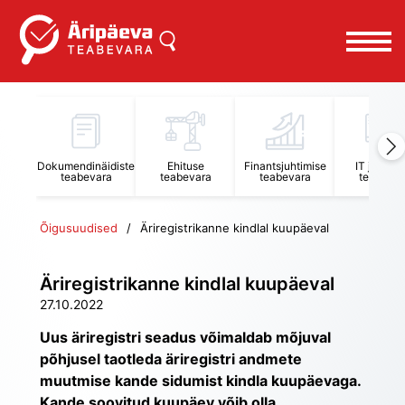
Dokumendinäidiste
Ehituse
Finantsjuhtimise
IT juhtimi
teabevara
teabevara
teabevara
teabevar
Õigusuudised
Äriregistrikanne kindlal kuupäeval
Äriregistrikanne kindlal kuupäeval
27.10.2022
Uus äriregistri seadus võimaldab mõjuval 
põhjusel taotleda äriregistri andmete 
muutmise kande sidumist kindla kuupäevaga. 
Kande soovitud kuupäev võib olla 