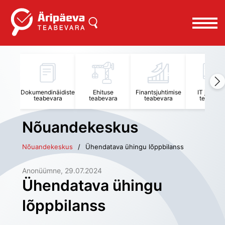
Dokumendinäidiste
Ehituse
Finantsjuhtimise
IT juhtimi
teabevara
teabevara
teabevara
teabevar
Nõuandekeskus
Nõuandekeskus
Ühendatava ühingu lõppbilanss
Anonüümne
, 
29.07.2024
Ühendatava ühingu
lõppbilanss