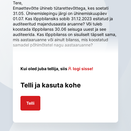
Tere,

Emaettevõtte ühineb tütarettevõttega, kes soetati 
31.05. Ühinemislepingu järgi on ühinemiskuupäev 
01.07. Kas lõppbilansiks sobib 31.12.2023 esitatud ja 
auditeeritud majandusaasta aruanne? Või tuleb 
koostada lõppbilanss 30.06 seisuga uuest ja see 
auditeerida. Kas lõppbilanss on sisuliselt täpselt sama, 
mis aastaaruanne või ainult bilanss, mis koostatud 
Kui oled juba tellija, siis
logi sisse!
Telli ja kasuta kohe
Telli