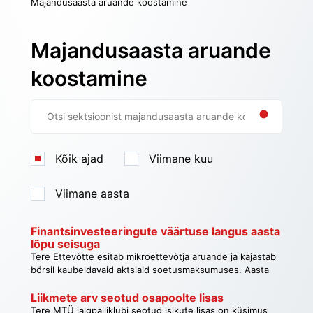
Majandusaasta aruande koostamine
Küsimus
Majandusaasta aruande
koostamine
Kõik ajad
Viimane kuu
Viimane aasta
Tagasi
Finantsinvesteeringute väärtuse langus aasta 
lõpu seisuga
Tere Ettevõtte esitab mikroettevõtja aruande ja kajastab
börsil kaubeldavaid aktsiaid soetusmaksumuses. Aasta
lõpu seisuga olid aktsiad arvel soetushinnas 14 000, aga
turuväärtus oli 31.12 seisuga 12 000 eur. Kas aruandes on
Liikmete arv seotud osapoolte lisas
vajalik siiski aktsiad alla hinnata? (või on tegemist ajutise
Tere MTÜ jalgpalliklubi seotud isikute lisas on küsimus