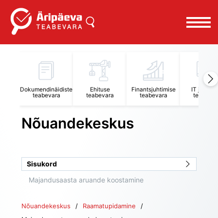
Uus küsimus
Peakategooria
Dokumendinäidiste
Ehituse
Finantsjuhtimise
IT juhtimi
teabevara
teabevara
teabevara
teabevar
Raamatupidamine
Nõuandekeskus
Alamkategooria
Majandusaasta aruande koostamine
Sisukord
Majandusaasta aruande koostamine
Pealkiri
Nõuandekeskus
Raamatupidamine