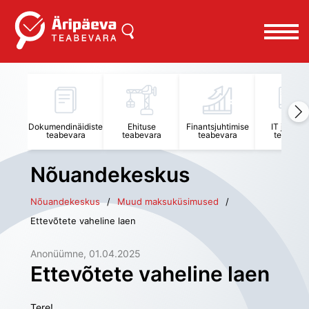
Dokumendinäidiste
Ehituse
Finantsjuhtimise
IT juhtimi
teabevara
teabevara
teabevara
teabevar
Nõuandekeskus
Nõuandekeskus
Muud maksuküsimused
Ettevõtete vaheline laen
Anonüümne
, 
01.04.2025
Ettevõtete vaheline laen
Tere!
