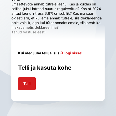
Emaettevõte annab tütrele laenu. Kas ja kuidas on 
sellisel juhul intressi suurus reguleeritud? Kas nt 2024 
antud laenu intress 6.6% on sobilik? Kas ma saan 
õigesti aru, et kui ema annab tütrele, siis deklareerida 
pole vajalik, aga kui tütar annaks emale, siis peab ka 
maksuametis deklareerima?

Tänud vastuse eest!
Kui oled juba tellija, siis
logi sisse!
Telli ja kasuta kohe
Telli