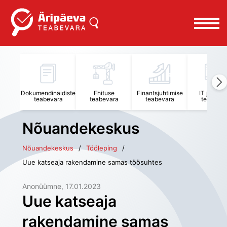
Dokumendinäidiste
Ehituse
Finantsjuhtimise
IT juhtimi
teabevara
teabevara
teabevara
teabevar
Nõuandekeskus
Nõuandekeskus
Tööleping
Uue katseaja rakendamine samas töösuhtes
Anonüümne
, 
17.01.2023
Uue katseaja
rakendamine samas