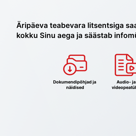
Äripäeva teabevara litsentsiga sa
kokku Sinu aega ja säästab infom
Dokumendipõhjad ja 
Audio- ja 
näidised
videopeatü