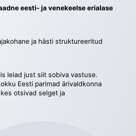
adne eesti- ja venekeelse erialase 
ajakohane ja hästi struktureeritud 
 
s leiad just siit sobiva vastuse. 
okku Eesti parimad ärivaldkonna 
kes otsivad selget ja 