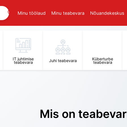
Minu töölaud
Minu teabevara
Nõuandekeskus
IT juhtimise
Küberturbe
Juhi teabevara
teabevara
teabevara
Mis on teabeva