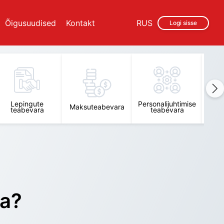
Õigusuudised
Kontakt
RUS
Logi sisse
Lepingute
Personalijuhtimise
Raam
Maksuteabevara
teabevara
teabevara
t
ra?