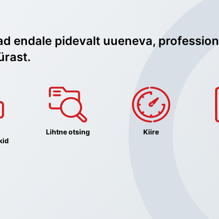
ad endale pidevalt uueneva, profession
ürast.
Lihtne otsing
Kiire
kid