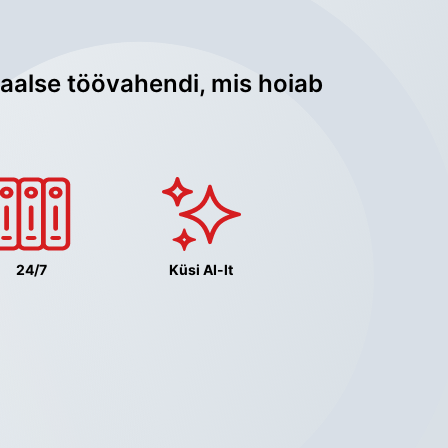
aalse töövahendi, mis hoiab 
24/7
Küsi AI-lt