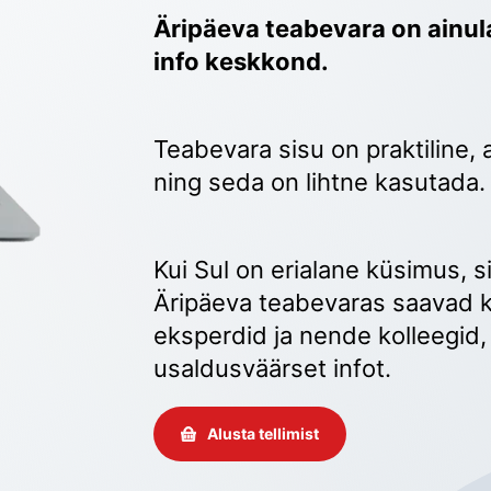
Äripäeva teabevara on ainula
info keskkond.
Teabevara sisu on praktiline, 
ning seda on lihtne kasutada.
Kui Sul on erialane küsimus, sii
Äripäeva teabevaras saavad k
eksperdid ja nende kolleegid, 
usaldusväärset infot. 
Alusta tellimist